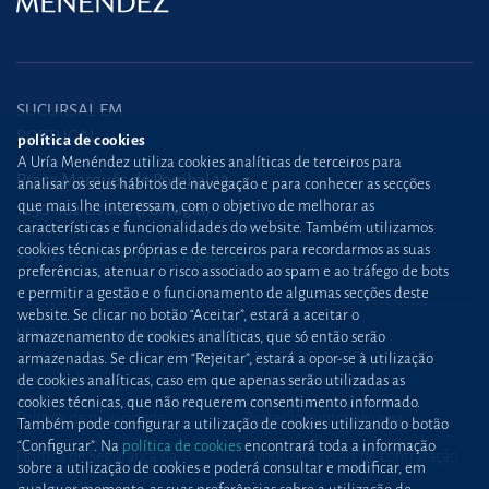
SUCURSAL EM
PORTUGAL
política de cookies
A Uría Menéndez utiliza cookies analíticas de terceiros para
Praça Marquês de Pombal,12
analisar os seus hábitos de navegação e para conhecer as secções
que mais lhe interessam, com o objetivo de melhorar as
1250-162 Lisboa (Portugal)
características e funcionalidades do website. Também utilizamos
cookies técnicas próprias e de terceiros para recordarmos as suas
+351 21 030 86 00
lisboa@uria.com
preferências, atenuar o risco associado ao spam e ao tráfego de bots
e permitir a gestão e o funcionamento de algumas secções deste
website. Se clicar no botão “Aceitar”, estará a aceitar o
Uría Menéndez Abogados, S.L.P. | NIPC PT980226511
armazenamento de cookies analíticas, que só então serão
armazenadas. Se clicar em “Rejeitar”, estará a opor-se à utilização
Mapa web
Política de cookies
de cookies analíticas, caso em que apenas serão utilizadas as
cookies técnicas, que não requerem consentimento informado.
Política de privacidade
Proteção contra
phishing
Também pode configurar a utilização de cookies utilizando o botão
“Configurar”. Na
política de cookies
encontrará toda a informação
Política de Segurança da
Condições gerais de contratação
sobre a utilização de cookies e poderá consultar e modificar, em