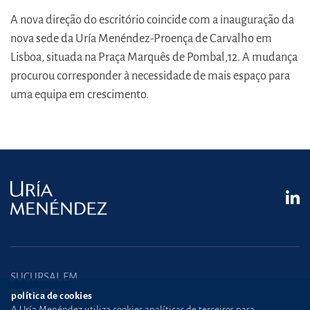
A nova direção do escritório coincide com a inauguração da
nova sede da Uría Menéndez-Proença de Carvalho em
Lisboa, situada na Praça Marquês de Pombal,12. A mudança
procurou corresponder à necessidade de mais espaço para
uma equipa em crescimento.
SUCURSAL EM
PORTUGAL
política de cookies
A Uría Menéndez utiliza cookies analíticas de terceiros para