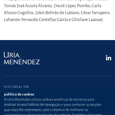
Tomás José Acosta Álvarez, David López Pombo, Carla
Alonso Cogollos, Jokin Beltrán de Lubiano, César Farrapeira
Lafuente, Fernando Centellas García e Ghizlane Laaouej.
SUCURSAL EM
PORTUGAL
política de cookies
A Uría Menéndez utiliza cookies analíticas de terceiros para
Praça Marquês de Pombal,12
analisar os seus hábitos de navegação e para conhecer as secções
que mais lhe interessam, com o objetivo de melhorar as
1250-162 Lisboa (Portugal)
características e funcionalidades do website. Também utilizamos