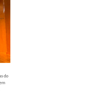
as do
bem
.