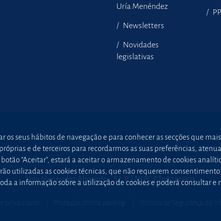
Uría Menéndez
P
Newsletters
Novidades
legislativas
sar os seus hábitos de navegação e para conhecer as secções que mais
óprias e de terceiros para recordarmos as suas preferências, atenuar 
otão “Aceitar”, estará a aceitar o armazenamento de cookies analític
 serão utilizadas as cookies técnicas, que não requerem consentimen
Uría Menéndez Abogados, S.L.P. | NIPC PT980226511
oda a informação sobre a utilização de cookies e poderá consultar e
de privacidade
Proteção contra
phishing
Política de Segurança da I