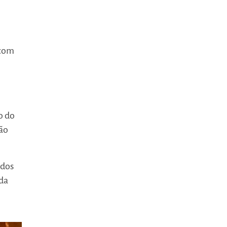
 com
o do
ção
ados
 da