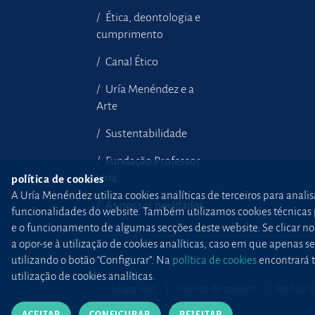
Ética, deontologia e
cumprimento
Canal Ético
Uría Menéndez e a
Arte
Sustentabilidade
Fundação Professor
Uría
política de cookies
A Uría Menéndez utiliza cookies analíticas de terceiros para anali
As nossas novidades
funcionalidades do website. Também utilizamos cookies técnicas pr
e o funcionamento de algumas secções deste website. Se clicar no b
a opor-se à utilização de cookies analíticas, caso em que apenas
utilizando o botão “Configurar”. Na
política de cookies
encontrará t
utilização de cookies analíticas.
Mapa web
Política de cookies
Política 