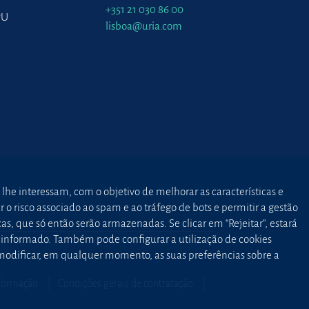
+351 21 030 86 00
PU
lisboa@uria.com
 lhe interessam, com o objetivo de melhorar as características e
o risco associado ao spam e ao tráfego de bots e permitir a gestão
as, que só então serão armazenadas. Se clicar em “Rejeitar”, estará
to informado. Também pode configurar a utilização de cookies
 modificar, em qualquer momento, as suas preferências sobre a
nformação
Condições gerais de contratação