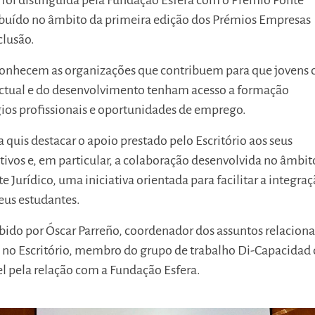
foi distinguida pela Fundação Esfera com o Prémio Ponte
ribuído no âmbito da primeira edição dos Prémios Empresas
clusão.
conhecem as organizações que contribuem para que jovens
lectual e do desenvolvimento tenham acesso a formação
gios profissionais e oportunidades de emprego.
 quis destacar o apoio prestado pelo Escritório aos seus
ivos e, em particular, a colaboração desenvolvida no âmbit
e Jurídico, uma iniciativa orientada para facilitar a integra
seus estudantes.
bido por Óscar Parreño, coordenador dos assuntos relacion
a no Escritório, membro do grupo de trabalho Di-Capacidad
l pela relação com a Fundação Esfera.