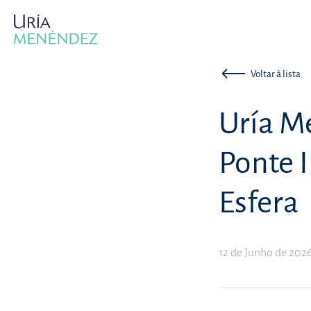
Voltar à lista
Uría M
Ponte 
Esfera
12 de Junho de 202