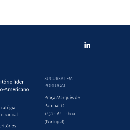
SUCURSAL EM
itório líder
PORTUGAL
ro-Americano
Praça Marquês de
Pombal,12
tratégia
1250-162 Lisboa
rnacional
(Portugal)
critórios