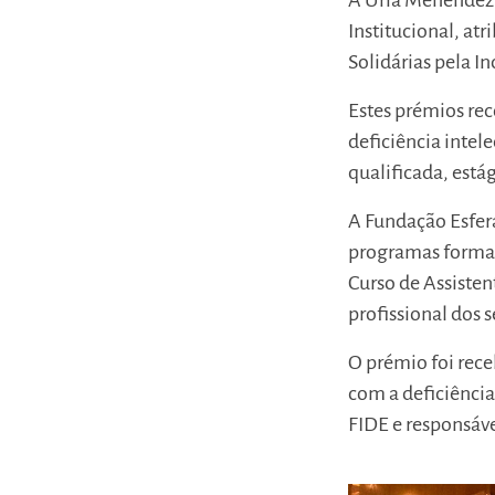
A Uría Menéndez 
Institucional, at
Solidárias pela In
Estes prémios re
deficiência inte
qualificada, está
A Fundação Esfera
programas format
Curso de Assistent
profissional dos 
O prémio foi rece
com a deficiênci
FIDE e responsáve