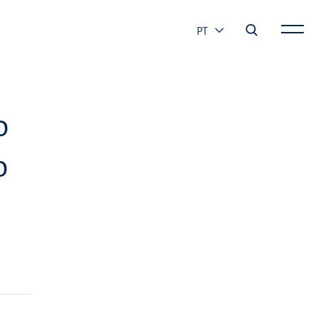
PT
o
o