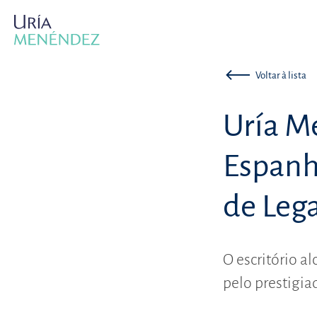
Voltar à lista
Uría M
Espanh
de Leg
O escritório a
pelo prestigiad