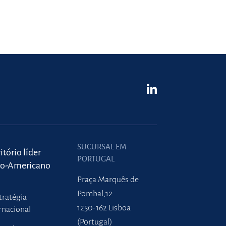
SUCURSAL EM
itório líder
PORTUGAL
ro-Americano
Praça Marquês de
Pombal,12
tratégia
1250-162 Lisboa
rnacional
(Portugal)