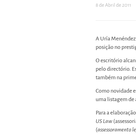
8 de Abril de 2011
A Uría Menéndez v
posição no prest
O escritório alca
pelo directório. E
também na primei
Como novidade est
uma listagem de 
Para a elaboração
US Law
(assessor
(
assessoramento le