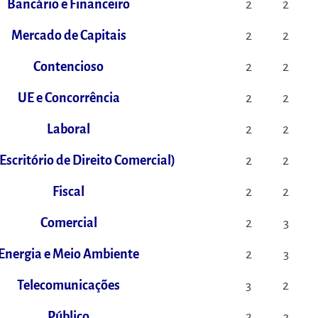
Bancário e Financeiro
2
2
Mercado de Capitais
2
2
Contencioso
2
2
UE e Concorrência
2
2
Laboral
2
2
(Escritório de Direito Comercial)
2
2
Fiscal
2
2
Comercial
2
3
Energia e Meio Ambiente
2
3
Telecomunicações
3
2
Público
2
3