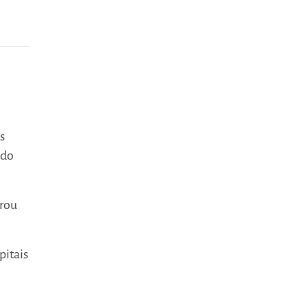
s
ado
orou
pitais