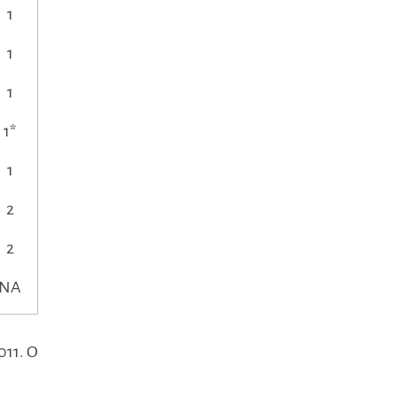
1
1
1
1*
1
2
2
NA
011. O