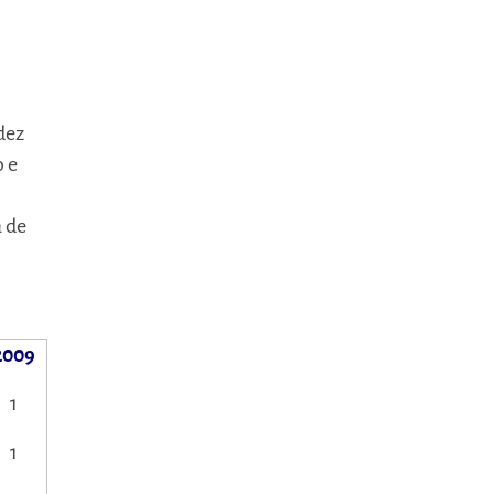
dez
o e
a de
2009
1
1