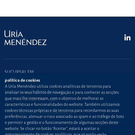
SUCURSAL EM
PORTUGAL
política de cookies
A Uría Menéndez utiliza cookies analíticas de terceiros para
Praça Marquês de Pombal,12
analisar os seus hábitos de navegação e para conhecer as secções
que mais lhe interessam, com o objetivo de melhorar as
1250-162 Lisboa (Portugal)
características e funcionalidades do website. Também utilizamos
cookies técnicas próprias e de terceiros para recordarmos as suas
+351 21 030 86 00
lisboa@uria.com
preferências, atenuar o risco associado ao spam e ao tráfego de bots
e permitir a gestão e o funcionamento de algumas secções deste
website. Se clicar no botão “Aceitar”, estará a aceitar o
Uría Menéndez Abogados, S.L.P. | NIPC PT980226511
armazenamento de cookies analíticas, que só então serão