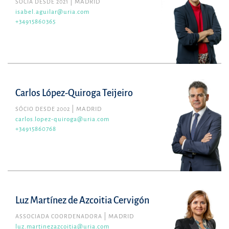
SÓCIA DESDE 2021
MADRID
isabel.aguilar@uria.com
+34915860365
Carlos López-Quiroga Teijeiro
SÓCIO DESDE 2002
MADRID
carlos.lopez-quiroga@uria.com
+34915860768
Luz Martínez de Azcoitia Cervigón
ASSOCIADA COORDENADORA
MADRID
luz.martinezazcoitia@uria.com