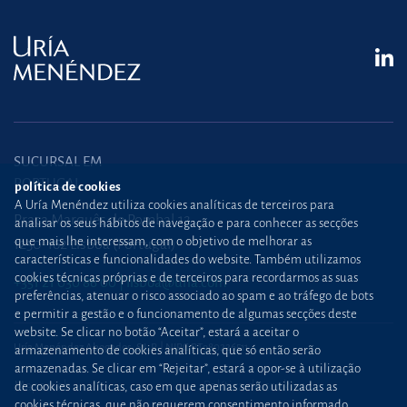
SUCURSAL EM
PORTUGAL
política de cookies
A Uría Menéndez utiliza cookies analíticas de terceiros para
Praça Marquês de Pombal,12
analisar os seus hábitos de navegação e para conhecer as secções
que mais lhe interessam, com o objetivo de melhorar as
1250-162 Lisboa (Portugal)
características e funcionalidades do website. Também utilizamos
cookies técnicas próprias e de terceiros para recordarmos as suas
+351 21 030 86 00
lisboa@uria.com
preferências, atenuar o risco associado ao spam e ao tráfego de bots
e permitir a gestão e o funcionamento de algumas secções deste
website. Se clicar no botão “Aceitar”, estará a aceitar o
Uría Menéndez Abogados, S.L.P. | NIPC PT980226511
armazenamento de cookies analíticas, que só então serão
armazenadas. Se clicar em “Rejeitar”, estará a opor-se à utilização
Mapa web
Política de cookies
de cookies analíticas, caso em que apenas serão utilizadas as
cookies técnicas, que não requerem consentimento informado.