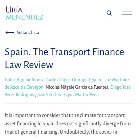
Voltar à lista
Spain. The Transport Finance
Law Review
Isabel Aguilar Alonso
,
Carlos López-Quiroga Teijeiro
,
Luz Martínez
de Azcoitia Cervigón
,
Nicolás Nägele García de Fuentes,
Diego José
Pérez Rodríguez
,
José Sánchez-Fayos Martín-Peña
.
It is important to consider that the climate for transport
asset financing in Spain does not significantly diverge from
that of general financing. Undoubtedly, the covid-19