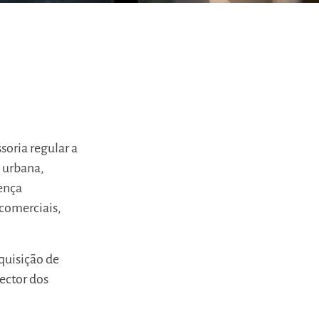
soria regular a
 urbana,
sença
 comerciais,
aquisição de
ector dos