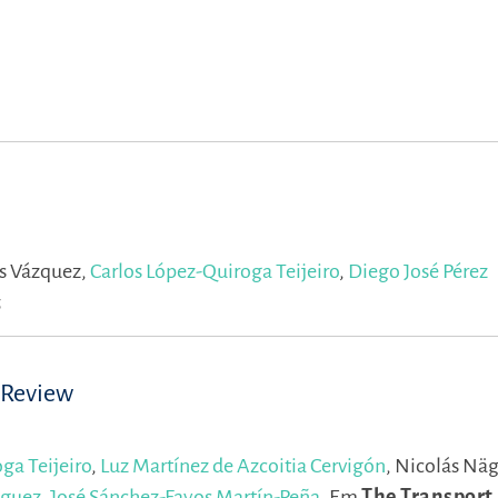
s Vázquez,
Carlos López-Quiroga Teijeiro
,
Diego José Pérez
5
 Review
ga Teijeiro
,
Luz Martínez de Azcoitia Cervigón
,
Nicolás Näg
íguez
,
José Sánchez-Fayos Martín-Peña
.
Em
The Transport