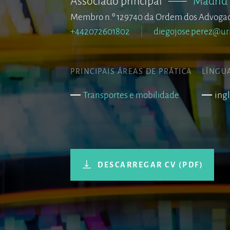
Associado principal
–––
Madrid
Membro n.º 129740 da Ordem dos Advoga
+442072601802
diegojose.perez@ur
PRINCIPAIS ÁREAS DE PRÁTICA
LÍNGU
ing
Transportes e mobilidade
DESCARREGAR CV (PDF)