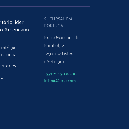
SUCURSAL EM
itório líder
PORTUGAL
ro-Americano
Praça Marquês de
Pombal,12
tratégia
1250-162 Lisboa
rnacional
(Portugal)
critórios
+351 21 030 86 00
PU
lisboa@uria.com