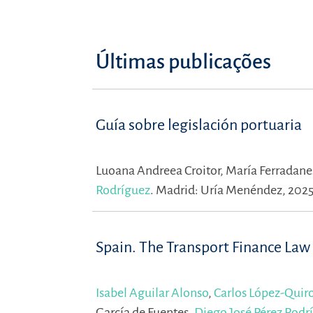
Últimas publicações
Guía sobre legislación portuaria
Luoana Andreea Croitor,
María Ferradane
Rodríguez
.
Madrid: Uría Menéndez, 202
Spain. The Transport Finance Law
Isabel Aguilar Alonso
,
Carlos López-Quiro
García de Fuentes,
Diego José Pérez Rodr