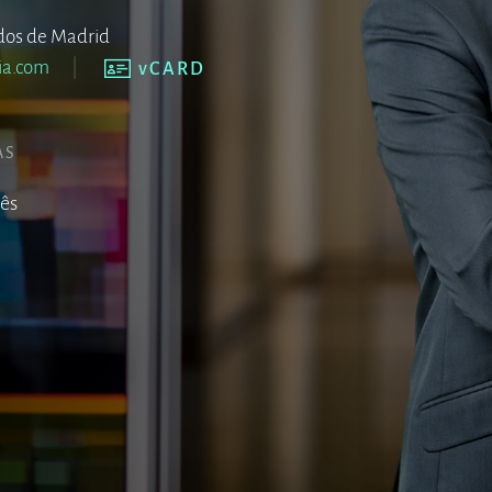
dos de Madrid
ia.com
vCARD
AS
lês