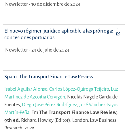
Newsletter - 10 de diciembre de 2024
El nuevo régimen jurídico aplicable a las prórrogas de
concesiones portuarias
Newsletter - 24 de julio de 2024
Spain. The Transport Finance Law Review
Isabel Aguilar Alonso
,
Carlos López-Quiroga Teijeiro
,
Luz
Martínez de Azcoitia Cervigón
,
Nicolás Nägele García de
Fuentes,
Diego José Pérez Rodríguez
,
José Sánchez-Fayos
Martín-Peña
.
Em
The Transport Finance Law Review,
9th ed.
Richard Howley (Editor).
London: Law Business
Research, 2023