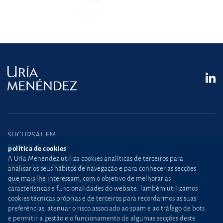
SUCURSAL EM
PORTUGAL
política de cookies
A Uría Menéndez utiliza cookies analíticas de terceiros para
Praça Marquês de Pombal,12
analisar os seus hábitos de navegação e para conhecer as secções
que mais lhe interessam, com o objetivo de melhorar as
1250-162 Lisboa (Portugal)
características e funcionalidades do website. Também utilizamos
cookies técnicas próprias e de terceiros para recordarmos as suas
+351 21 030 86 00
lisboa@uria.com
preferências, atenuar o risco associado ao spam e ao tráfego de bots
e permitir a gestão e o funcionamento de algumas secções deste