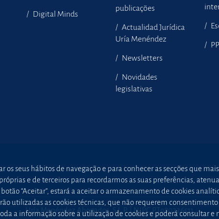
inte
publicações
Digital Minds
Es
Actualidad Jurídica
Uría Menéndez
P
Newsletters
Novidades
legislativas
sar os seus hábitos de navegação e para conhecer as secções que mais
óprias e de terceiros para recordarmos as suas preferências, atenuar 
otão “Aceitar”, estará a aceitar o armazenamento de cookies analític
 serão utilizadas as cookies técnicas, que não requerem consentimen
Uría Menéndez Abogados, S.L.P. | NIPC PT980226511
oda a informação sobre a utilização de cookies e poderá consultar e