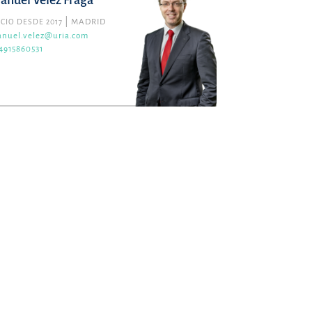
anuel Vélez Fraga
CIO DESDE 2017
MADRID
nuel.velez@uria.com
4915860531