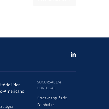
SUCURSAL EM
itório líder
PORTUGAL
ro-Americano
Praça Marquês de
Pombal,12
tratégia