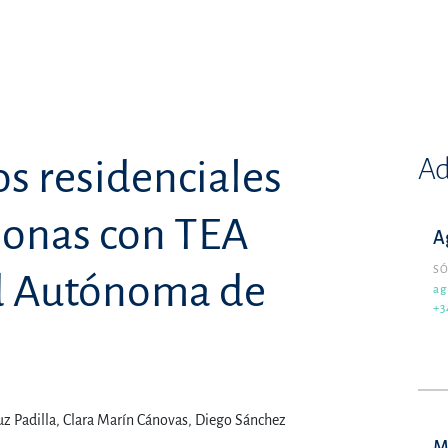
Ad
os residenciales
sonas con TEA
A
SÓ
d Autónoma de
ag
+3
uz Padilla,
Clara Marín Cánovas,
Diego Sánchez