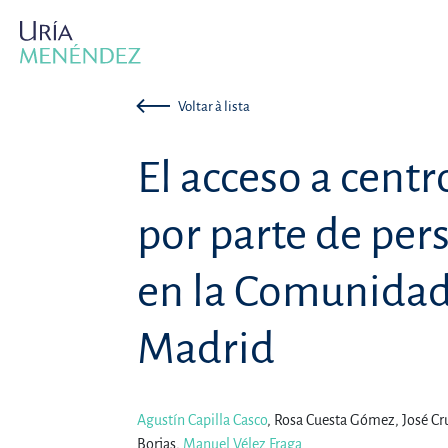
Voltar à lista
El acceso a centr
por parte de per
en la Comunida
Madrid
Agustín Capilla Casco
,
Rosa Cuesta Gómez,
José Cr
Borjas,
Manuel Vélez Fraga
.