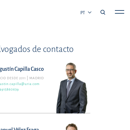
PT
vogados de contacto
gustín Capilla Casco
CIO DESDE 2011
MADRID
ustin.capilla@uria.com
4915860639