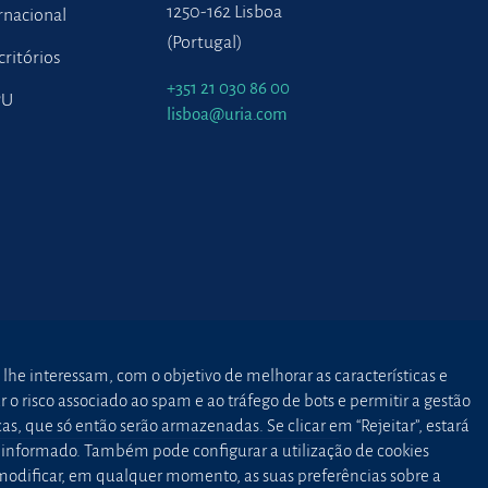
1250-162 Lisboa
rnacional
(Portugal)
critórios
+351 21 030 86 00
PU
lisboa@uria.com
 lhe interessam, com o objetivo de melhorar as características e
o risco associado ao spam e ao tráfego de bots e permitir a gestão
as, que só então serão armazenadas. Se clicar em “Rejeitar”, estará
to informado. Também pode configurar a utilização de cookies
 modificar, em qualquer momento, as suas preferências sobre a