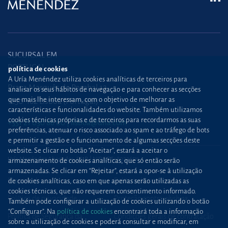
SUCURSAL EM
PORTUGAL
política de cookies
A Uría Menéndez utiliza cookies analíticas de terceiros para
Praça Marquês de Pombal,12
analisar os seus hábitos de navegação e para conhecer as secções
que mais lhe interessam, com o objetivo de melhorar as
1250-162 Lisboa (Portugal)
características e funcionalidades do website. Também utilizamos
cookies técnicas próprias e de terceiros para recordarmos as suas
+351 21 030 86 00
lisboa@uria.com
preferências, atenuar o risco associado ao spam e ao tráfego de bots
e permitir a gestão e o funcionamento de algumas secções deste
website. Se clicar no botão “Aceitar”, estará a aceitar o
Uría Menéndez Abogados, S.L.P. | NIPC PT980226511
armazenamento de cookies analíticas, que só então serão
armazenadas. Se clicar em “Rejeitar”, estará a opor-se à utilização
Mapa web
Política de cookies
de cookies analíticas, caso em que apenas serão utilizadas as
cookies técnicas, que não requerem consentimento informado.
Política de privacidade
Proteção contra
phishing
Também pode configurar a utilização de cookies utilizando o botão
“Configurar”. Na
política de cookies
encontrará toda a informação
Política de Segurança da
Condições gerais de contratação
sobre a utilização de cookies e poderá consultar e modificar, em