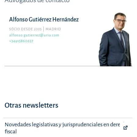
Advogados de contacto
Alfonso Gutiérrez Hernández
SÓCIO DESDE 2005
MADRID
alfonso.gutierrez@uria.com
+34915860657
Otras newsletters
Novedades legislativas y jurisprudenciales en derecho
fiscal