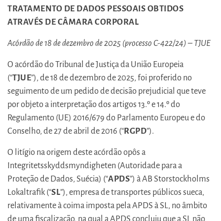
TRATAMENTO DE DADOS PESSOAIS OBTIDOS
ATRAVÉS DE CÂMARA CORPORAL
Acórdão de 18 de dezembro de 2025 (processo C-422/24) – TJUE
O acórdão do Tribunal de Justiça da União Europeia
(“
TJUE
”), de 18 de dezembro de 2025, foi proferido no
seguimento de um pedido de decisão prejudicial que teve
por objeto a interpretação dos artigos 13.º e 14.º do
Regulamento (UE) 2016/679 do Parlamento Europeu e do
Conselho, de 27 de abril de 2016 (“
RGPD
”).
O litígio na origem deste acórdão opôs a
Integritetsskyddsmyndigheten (Autoridade para a
Proteção de Dados, Suécia) (“
APDS
”) à AB Storstockholms
Lokaltrafik (“
SL
”), empresa de transportes públicos sueca,
relativamente à coima imposta pela APDS à SL, no âmbito
de uma fiscalização, na qual a APDS concluiu que a SL não