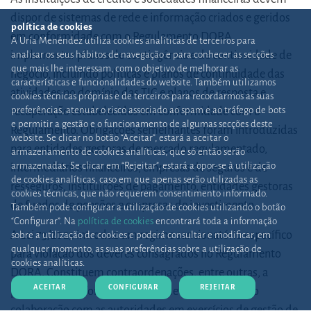
dispor de sistemas de rede e informação criados e geridos
política de cookies
em conformidade com o Regulamento DORA,
A Uría Menéndez utiliza cookies analíticas de terceiros para
implementar planos de contingência e de continuidade de
analisar os seus hábitos de navegação e para conhecer as secções
que mais lhe interessam, com o objetivo de melhorar as
negócio, incluindo políticas e planos de continuidade das
características e funcionalidades do website. Também utilizamos
atividades no domínio das TIC e planos de resposta e
cookies técnicas próprias e de terceiros para recordarmos as suas
preferências, atenuar o risco associado ao spam e ao tráfego de bots
recuperação estabelecidos em conformidade com o
e permitir a gestão e o funcionamento de algumas secções deste
Regulamento. Obrigações semelhantes foram introduzidas
website. Se clicar no botão “Aceitar”, estará a aceitar o
para entidades gestoras de mercado regulamentado,
armazenamento de cookies analíticas, que só então serão
armazenadas. Se clicar em “Rejeitar”, estará a opor-se à utilização
intermediários financeiros, empresas de seguros e de
de cookies analíticas, caso em que apenas serão utilizadas as
resseguros, instituições de pagamento, entidades gestoras
cookies técnicas, que não requerem consentimento informado.
de fundos de pensões e empresas de investimento.
Também pode configurar a utilização de cookies utilizando o botão
“Configurar”. Na
política de cookies
encontrará toda a informação
A Lei 73/2025 introduz um regime sancionatório específico
sobre a utilização de cookies e poderá consultar e modificar, em
qualquer momento, as suas preferências sobre a utilização de
para violação dos deveres consagrados no Regulamento
cookies analíticas.
DORA. Constituem contraordenações, entre outras, a
ACEITAR
CONFIGURAR
REJEITAR
prestação de informação incompleta ou falsa, a não
colaboração com as autoridades em exercícios de gestão de