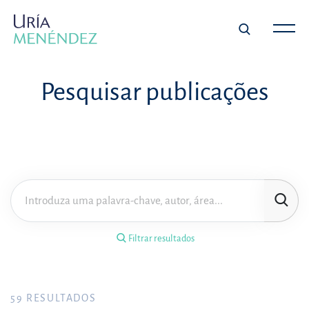
×
Filtrar resultados
Pesquisar publicações
Tipo de publicação
Matéria
Área de prática
Filtrar resultados
Ano
FILTRAR RESULTADOS
59
RESULTADOS