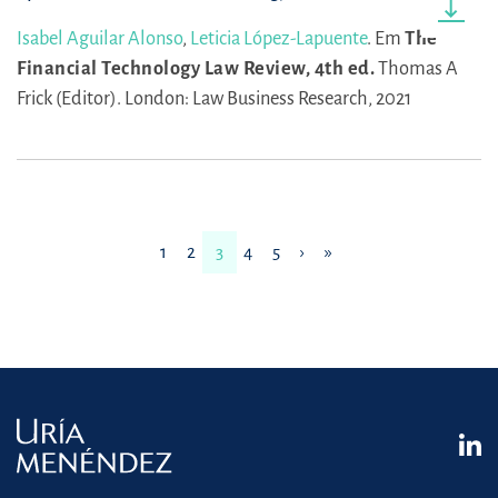
Isabel Aguilar Alonso
,
Leticia López-Lapuente
.
Em
The
Financial Technology Law Review, 4th ed.
Thomas A
Frick (Editor).
London: Law Business Research, 2021
1
2
3
4
5
›
»