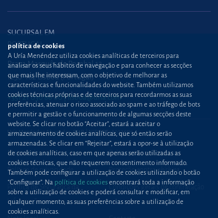
SUCURSAL EM
PORTUGAL
política de cookies
A Uría Menéndez utiliza cookies analíticas de terceiros para
Praça Marquês de Pombal,12
analisar os seus hábitos de navegação e para conhecer as secções
que mais lhe interessam, com o objetivo de melhorar as
1250-162 Lisboa (Portugal)
características e funcionalidades do website. Também utilizamos
cookies técnicas próprias e de terceiros para recordarmos as suas
+351 21 030 86 00
lisboa@uria.com
preferências, atenuar o risco associado ao spam e ao tráfego de bots
e permitir a gestão e o funcionamento de algumas secções deste
website. Se clicar no botão “Aceitar”, estará a aceitar o
Uría Menéndez Abogados, S.L.P. | NIPC PT980226511
armazenamento de cookies analíticas, que só então serão
armazenadas. Se clicar em “Rejeitar”, estará a opor-se à utilização
Mapa web
Política de cookies
de cookies analíticas, caso em que apenas serão utilizadas as
cookies técnicas, que não requerem consentimento informado.
Política de privacidade
Proteção contra
phishing
Também pode configurar a utilização de cookies utilizando o botão
“Configurar”. Na
política de cookies
encontrará toda a informação
Política de Segurança da
Condições gerais de contratação
sobre a utilização de cookies e poderá consultar e modificar, em
Informação
qualquer momento, as suas preferências sobre a utilização de
cookies analíticas.