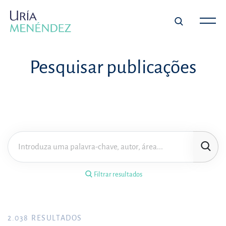
×
Filtrar resultados
Pesquisar publicações
Tipo de publicação
Matéria
Área de prática
Filtrar resultados
Ano
FILTRAR RESULTADOS
2.038
RESULTADOS