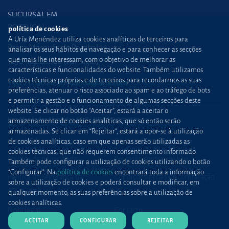
SUCURSAL EM
PORTUGAL
política de cookies
A Uría Menéndez utiliza cookies analíticas de terceiros para
Praça Marquês de Pombal,12
analisar os seus hábitos de navegação e para conhecer as secções
que mais lhe interessam, com o objetivo de melhorar as
1250-162 Lisboa (Portugal)
características e funcionalidades do website. Também utilizamos
cookies técnicas próprias e de terceiros para recordarmos as suas
+351 21 030 86 00
lisboa@uria.com
preferências, atenuar o risco associado ao spam e ao tráfego de bots
e permitir a gestão e o funcionamento de algumas secções deste
website. Se clicar no botão “Aceitar”, estará a aceitar o
Uría Menéndez Abogados, S.L.P. | NIPC PT980226511
armazenamento de cookies analíticas, que só então serão
armazenadas. Se clicar em “Rejeitar”, estará a opor-se à utilização
Mapa web
Política de cookies
de cookies analíticas, caso em que apenas serão utilizadas as
cookies técnicas, que não requerem consentimento informado.
Política de privacidade
Proteção contra
phishing
Também pode configurar a utilização de cookies utilizando o botão
“Configurar”. Na
política de cookies
encontrará toda a informação
Política de Segurança da
Condições gerais de contratação
sobre a utilização de cookies e poderá consultar e modificar, em
Informação
qualquer momento, as suas preferências sobre a utilização de
cookies analíticas.
Nota legal
Contacto
ACEITAR
CONFIGURAR
REJEITAR
Imprensa