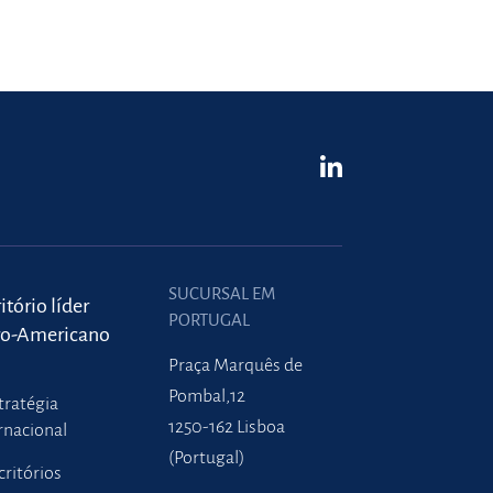
SUCURSAL EM
itório líder
PORTUGAL
ro-Americano
Praça Marquês de
Pombal,12
tratégia
1250-162 Lisboa
rnacional
(Portugal)
critórios