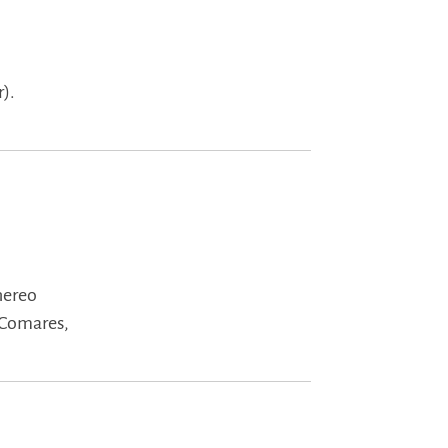
).
nereo
 Comares,