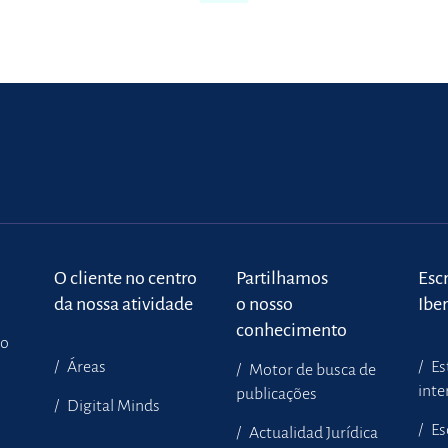
o
O cliente no centro
Partilhamos
Escr
da nossa atividade
o nosso
Ibe
conhecimento
to
Áreas
Es
Motor de busca de
inte
publicações
Digital Minds
Es
Actualidad Jurídica