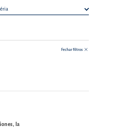
éria
Fechar filtros
iones, la