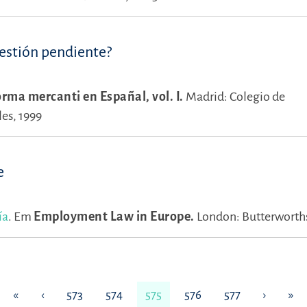
uestión pendiente?
orma mercanti en Españal, vol. I.
Madrid: Colegio de
les, 1999
e
ía
.
Em
Employment Law in Europe.
London: Butterworth
«
‹
573
574
575
576
577
›
»