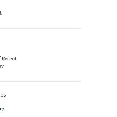
:
f Recent
ry
los
zo