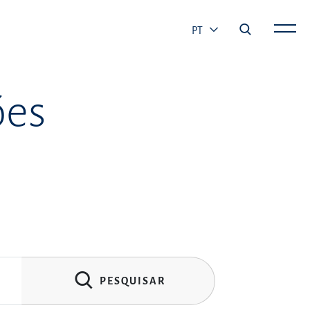
PT
ões
PESQUISAR