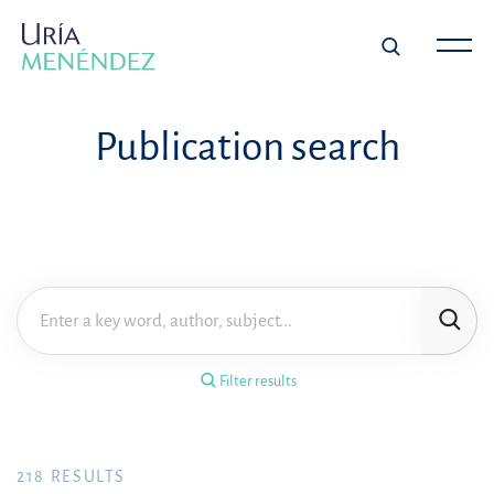
×
Filter results
Publication search
Publication
Topic
Practice area
Filter results
Year
FILTER RESULTS
218
RESULTS