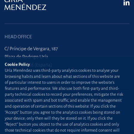
HEAD OFFICE
C/ Príncipe de Vergara, 187
Plaza de Rodrigo Uría
28002 Madrid (España)
Cookie Policy
Uría Menéndez uses third-party analytics cookies to analyse your
browsing habits and learn about what sections of this website are
+34 915 860 400
madrid@uria.com
of particular interest to users in order to improve the website’s
features and performance. We also use both first-party and third-
party technical cookies to record your preferences, mitigate the risk
Uría Menéndez Abogados, S.L.P. | Registro Mercantil de Madrid, Tomo 24490 del
associated with spam and bot traffic, and enable the management
Libro de Inscripciones Folio 42, Sección 8, Hoja M-43976. NIF: B28563963
and operation of certain sections of this website. If you click the
“Accept” button you agree to the analytics cookies being stored on
Site map
Cookie Policy
your device; only then will they be stored on it. If you click the
“Reject” button you object to the use of analytics cookies and only
Privacy Policy
Protection against phishing
those technical cookies that do not require informed consent will