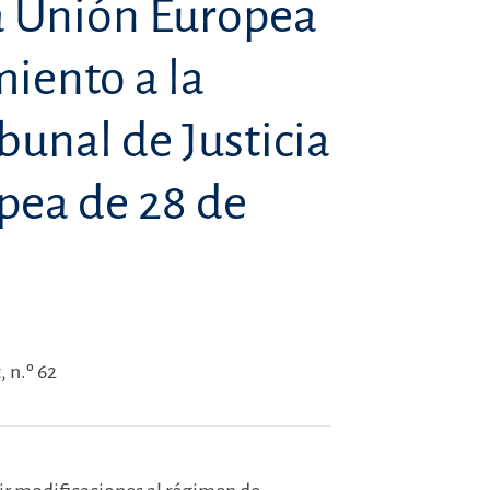
a Unión Europea
iento a la
bunal de Justicia
pea de 28 de
 n.º 62