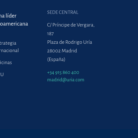
SEDE CENTRAL
ma líder
roamericana
C/ Príncipe de Vergara,
187
Plaza de Rodrigo Uría
trategia
rnacional
28002 Madrid
(España)
icinas
+34 915 860 400
PU
madrid@uria.com