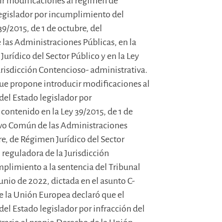
ir modificaciones al régimen de
legislador por incumplimiento del
9/2015, de 1 de octubre, del
as Administraciones Públicas, en la
urídico del Sector Público y en la Ley
Jurisdicción Contencioso- administrativa.
ue propone introducir modificaciones al
el Estado legislador por
ontenido en la Ley 39/2015, de 1 de
ivo Común de las Administraciones
re, de Régimen Jurídico del Sector
o, reguladora de la Jurisdicción
plimiento a la sentencia del Tribunal
unio de 2022, dictada en el asunto C-
de la Unión Europea declaró que el
el Estado legislador por infracción del