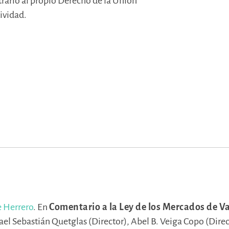
trario al propio Derecho de la Unión
tividad.
 Herrero
.
En
Comentario a la Ley de los Mercados de Va
ael Sebastián Quetglas (Director),
Abel B. Veiga Copo (Direc