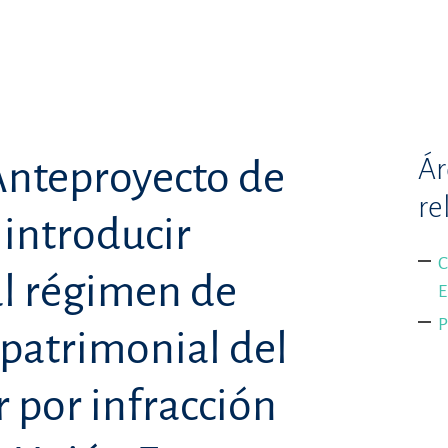
Ár
Anteproyecto de
re
introducir
C
al régimen de
E
P
patrimonial del
r por infracción