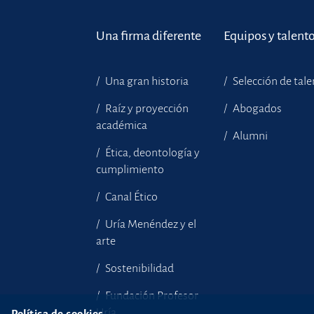
Una firma diferente
Equipos y talent
Una gran historia
Selección de tal
Raíz y proyección
Abogados
académica
Alumni
Ética, deontología y
cumplimiento
Canal Ético
Uría Menéndez y el
arte
Sostenibilidad
Fundación Profesor
Uría
Política de cookies