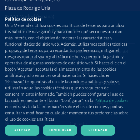
Plaza de Rodrigo Uría
28002 Madrid (España)
Política de cookies
Uría Menéndez utiliza cookies analíticas de terceros para analizar
+34 915 860 400
madrid@uria.com
tus hábitos de navegación y para conocer qué secciones suscitan
más interés, con el objetivo de mejorar las características y
funcionalidades del sitio web. Además, utilizamos cookies técnicas
propias y de terceros para recordar tus preferencias, mitigar el
Uría Menéndez Abogados, S.L.P. | Registro Mercantil de Madrid, Tomo 24490 del
riesgo asociado al spam y al tráfico de bots y permitir la gestión y
Libro de Inscripciones Folio 42, Sección 8, Hoja M-43976. NIF: B28563963
operativa de algunas secciones de este sitio web. Si haces clic en el
botón "Aceptar", aceptarás el almacenamiento de las cookies
Mapa web
Política de cookies
analíticas y solo entonces se almacenarán. Si haces clic en
“Rechazar” te opondrás al uso de las cookies analíticas y solo se
Política de privacidad
Política de Seguridad de la
utilizarán aquellas cookies técnicas que no requieren de
Información
consentimiento informado. También puedes configurar el uso de
las cookies mediante el botón "Configurar". En la
Política de cookies
Protección contra
phishing
Condiciones generales de
encontrarás toda la información sobre el uso de cookies y podrás
contratación
consultar y modificar en cualquier momento tus preferencias sobre
el uso de cookies analíticas.
Nota legal
Contacto
ACEPTAR
CONFIGURAR
RECHAZAR
Prensa