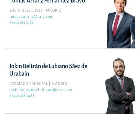
Tomás Arranz Fernández-Bravo
SOCIO DESDE 2021
MADRID
tomas.arranz@uria.com
+34915860161
Jokin Beltrán de Lubiano Sáez de
Urabain
ASOCIADO PRINCIPAL
MADRID
jokin.beltrandelubiano@uria.com
+34915860466