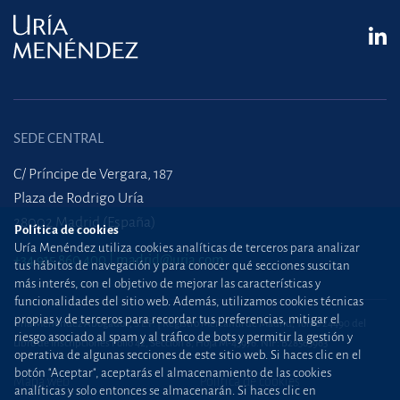
SEDE CENTRAL
C/ Príncipe de Vergara, 187
Plaza de Rodrigo Uría
28002 Madrid (España)
Política de cookies
Uría Menéndez utiliza cookies analíticas de terceros para analizar
+34 915 860 400
madrid@uria.com
tus hábitos de navegación y para conocer qué secciones suscitan
más interés, con el objetivo de mejorar las características y
funcionalidades del sitio web. Además, utilizamos cookies técnicas
propias y de terceros para recordar tus preferencias, mitigar el
Uría Menéndez Abogados, S.L.P. | Registro Mercantil de Madrid, Tomo 24490 del
riesgo asociado al spam y al tráfico de bots y permitir la gestión y
Libro de Inscripciones Folio 42, Sección 8, Hoja M-43976. NIF: B28563963
operativa de algunas secciones de este sitio web. Si haces clic en el
botón "Aceptar", aceptarás el almacenamiento de las cookies
Mapa web
Política de cookies
analíticas y solo entonces se almacenarán. Si haces clic en