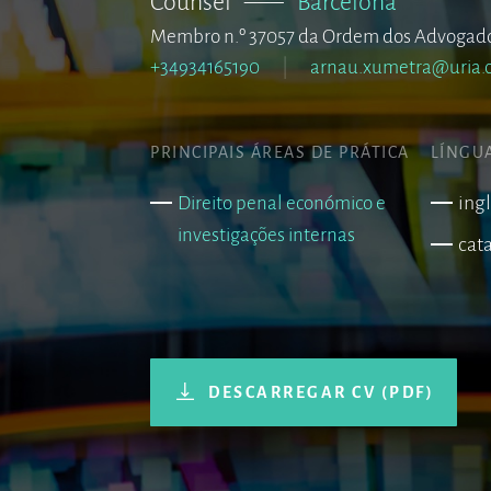
Counsel
–––
Barcelona
Membro n.º 37057 da Ordem dos Advogado
+34934165190
arnau.xumetra@uria.
PRINCIPAIS ÁREAS DE PRÁTICA
LÍNGU
ing
Direito penal económico e
investigações internas
cat
DESCARREGAR CV (PDF)