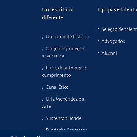
Um escritório
Equipas e talent
diferente
Seleção de talen
Uma grande história
Advogados
Origem e projeção
Alumni
académica
Ética, deontologia e
cumprimento
Canal Ético
Uría Menéndez e a
Arte
Sustentabilidade
Fundação Professor