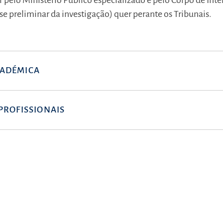
r pelo Ministério Público especializado e pelo Corpo de Int
se preliminar da investigação) quer perante os Tribunais.
ADÉMICA
PROFISSIONAIS