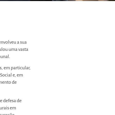
nvolveu a sua
mulou uma vasta
bunal.
, em particular,
Social e, em
amento de
e defesa de
turais em