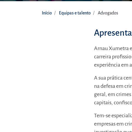
Início
Equipas e talento
Advogados
Apresent
Arnau Xumetra e
carreira profiss
experiência em a
A sua prática cen
na defesa em cri
geral, em crime
capitais, confisc
Tem-se especiali
empresas em crim