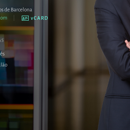
s de Barcelona
com
vCARD
AS
lês
alão