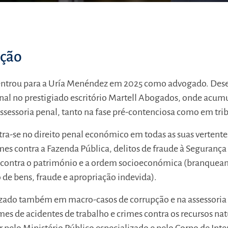
ação
ntrou para a Uría Menéndez em 2025 como advogado. Dese
ional no prestigiado escritório Martell Abogados, onde acu
ssessoria penal, tanto na fase pré-contenciosa como em tri
tra-se no direito penal económico em todas as suas vertentes
mes contra a Fazenda Pública, delitos de fraude à Segurança 
s contra o património e a ordem socioeconómica (branque
o de bens, fraude e apropriação indevida).
zado também em macro-casos de corrupção e na assessoria 
es de acidentes de trabalho e crimes contra os recursos na