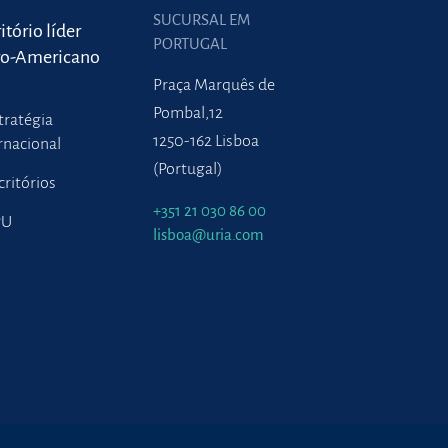
SUCURSAL EM
itório líder
PORTUGAL
ro-Americano
Praça Marquês de
Pombal,12
tratégia
1250-162 Lisboa
rnacional
(Portugal)
critórios
+351 21 030 86 00
PU
lisboa@uria.com