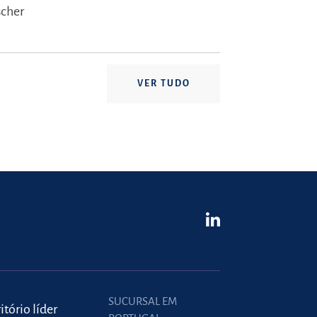
scher
VER TUDO
SUCURSAL EM
itório líder