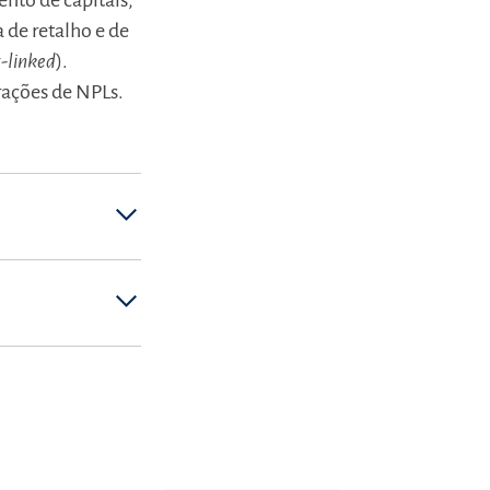
nto de capitais,
a de retalho e de
t-linked
).
rações de NPLs.