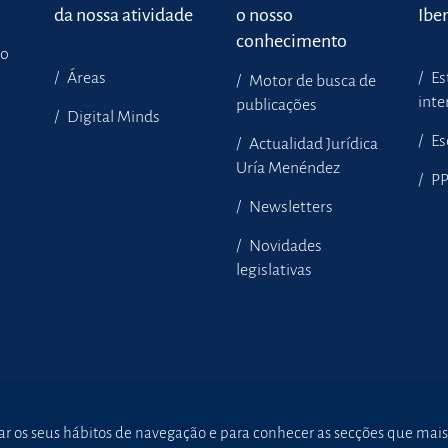
da nossa atividade
o nosso
Ibe
conhecimento
to
Áreas
Es
Motor de busca de
inte
publicações
Digital Minds
Es
Actualidad Jurídica
Uría Menéndez
P
Newsletters
Novidades
legislativas
sar os seus hábitos de navegação e para conhecer as secções que mais