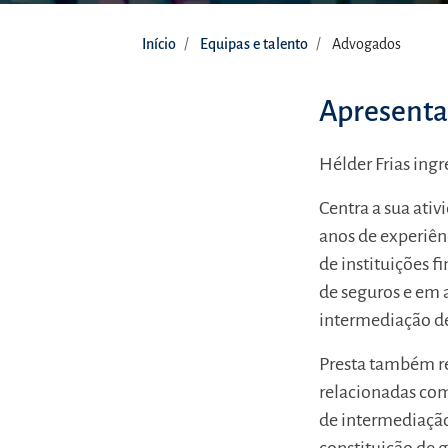
Início
Equipas e talento
Advogados
Apresent
Hélder Frias ing
Centra a sua ati
anos de experiênc
de instituições f
de seguros e em a
intermediação de 
Presta também re
relacionadas com
de intermediação