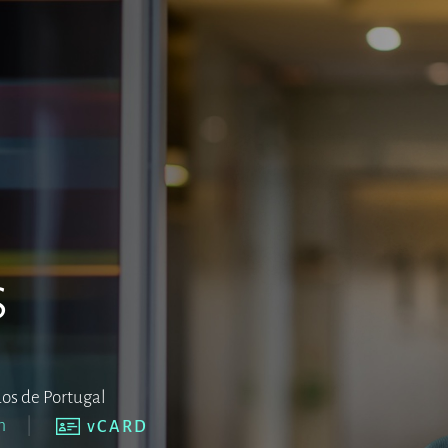
s
os de Portugal
m
vCARD