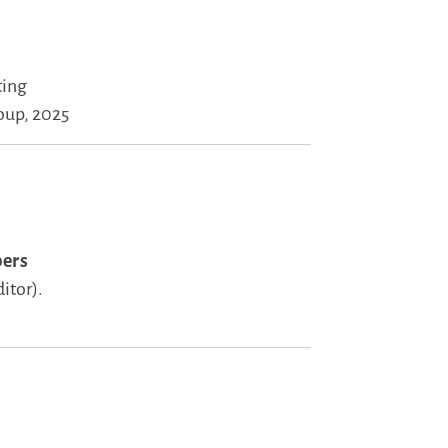
ting
oup, 2025
bers
itor).