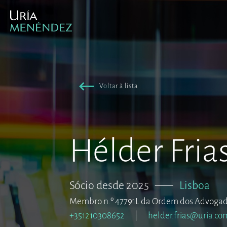
Voltar à lista
Hélder Fria
Sócio desde 2025
–––
Lisboa
Membro n.º 47791L da Ordem dos Advogad
+351210308652
helder.frias@uria.co