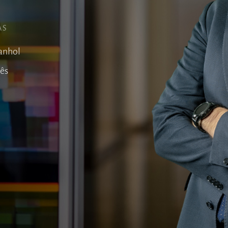
AS
anhol
lês