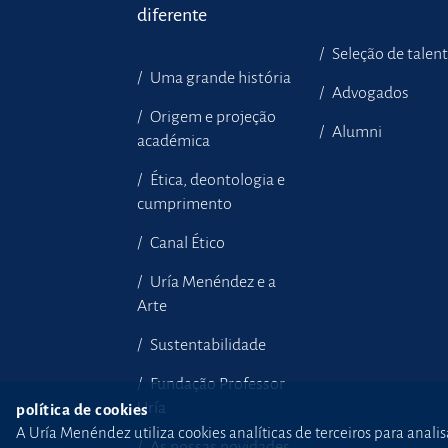
diferente
Seleção de talen
Uma grande história
Advogados
Origem e projeção
Alumni
académica
Ética, deontologia e
cumprimento
Canal Ético
Uría Menéndez e a
Arte
Sustentabilidade
Fundação Professor
Uría
política de cookies
A Uría Menéndez utiliza cookies analíticas de terceiros para anali
As nossas novidades