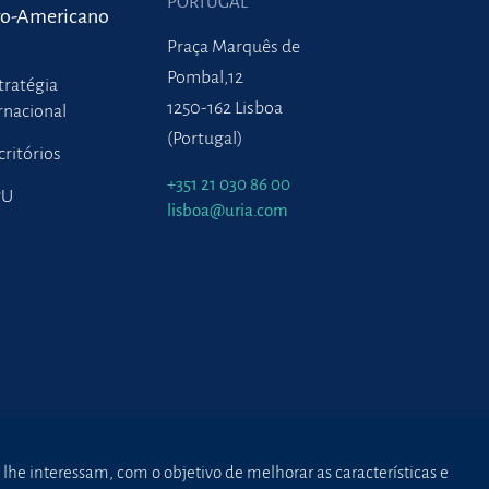
PORTUGAL
ro-Americano
Praça Marquês de
Pombal,12
tratégia
1250-162 Lisboa
rnacional
(Portugal)
critórios
+351 21 030 86 00
PU
lisboa@uria.com
 lhe interessam, com o objetivo de melhorar as características e