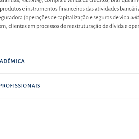
garantias,
factoring
, compra e venda de créditos, branqueame
e produtos e instrumentos financeiros das atividades bancári
eguradora (operações de capitalização e seguros de vida
uni
m, clientes em processos de reestruturação de dívida e ope
ADÉMICA
PROFISSIONAIS