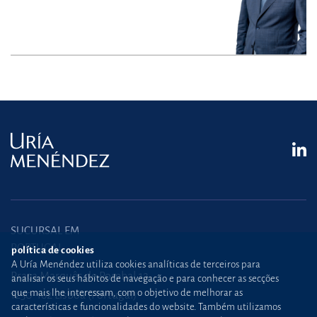
SUCURSAL EM
PORTUGAL
política de cookies
A Uría Menéndez utiliza cookies analíticas de terceiros para
Praça Marquês de Pombal,12
analisar os seus hábitos de navegação e para conhecer as secções
que mais lhe interessam, com o objetivo de melhorar as
1250-162 Lisboa (Portugal)
características e funcionalidades do website. Também utilizamos