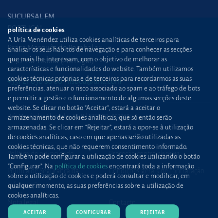
SUCURSAL EM
PORTUGAL
política de cookies
A Uría Menéndez utiliza cookies analíticas de terceiros para
Praça Marquês de Pombal,12
analisar os seus hábitos de navegação e para conhecer as secções
que mais lhe interessam, com o objetivo de melhorar as
1250-162 Lisboa (Portugal)
características e funcionalidades do website. Também utilizamos
cookies técnicas próprias e de terceiros para recordarmos as suas
+351 21 030 86 00
lisboa@uria.com
preferências, atenuar o risco associado ao spam e ao tráfego de bots
e permitir a gestão e o funcionamento de algumas secções deste
website. Se clicar no botão “Aceitar”, estará a aceitar o
Uría Menéndez Abogados, S.L.P. | NIPC PT980226511
armazenamento de cookies analíticas, que só então serão
armazenadas. Se clicar em “Rejeitar”, estará a opor-se à utilização
Mapa web
Política de cookies
de cookies analíticas, caso em que apenas serão utilizadas as
cookies técnicas, que não requerem consentimento informado.
Política de privacidade
Proteção contra
phishing
Também pode configurar a utilização de cookies utilizando o botão
“Configurar”. Na
política de cookies
encontrará toda a informação
Política de Segurança da
Condições gerais de contratação
sobre a utilização de cookies e poderá consultar e modificar, em
Informação
qualquer momento, as suas preferências sobre a utilização de
cookies analíticas.
Nota legal
Contacto
ACEITAR
CONFIGURAR
REJEITAR