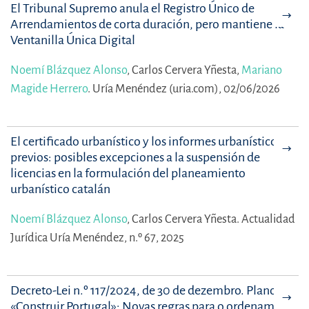
El Tribunal Supremo anula el Registro Único de
Arrendamientos de corta duración, pero mantiene la
Ventanilla Única Digital
Noemí Blázquez Alonso
,
Carlos Cervera Yñesta,
Mariano
Magide Herrero
.
Uría Menéndez (uria.com), 02/06/2026
El certificado urbanístico y los informes urbanísticos
previos: posibles excepciones a la suspensión de
licencias en la formulación del planeamiento
urbanístico catalán
Noemí Blázquez Alonso
,
Carlos Cervera Yñesta.
Actualidad
Jurídica Uría Menéndez, n.º 67, 2025
Decreto-Lei n.º 117/2024, de 30 de dezembro. Plano
«Construir Portugal»: Novas regras para o ordenamento