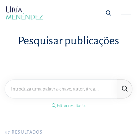
×
Filtrar resultados
Pesquisar publicações
Tipo de publicação
Matéria
Área de prática
Filtrar resultados
Ano
FILTRAR RESULTADOS
47
RESULTADOS