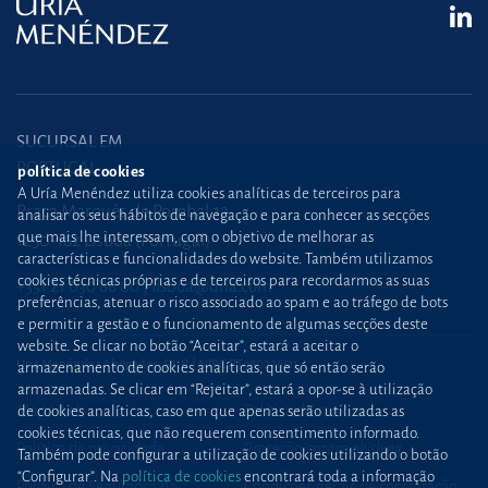
SUCURSAL EM
PORTUGAL
política de cookies
A Uría Menéndez utiliza cookies analíticas de terceiros para
Praça Marquês de Pombal,12
analisar os seus hábitos de navegação e para conhecer as secções
que mais lhe interessam, com o objetivo de melhorar as
1250-162 Lisboa (Portugal)
características e funcionalidades do website. Também utilizamos
cookies técnicas próprias e de terceiros para recordarmos as suas
+351 21 030 86 00
lisboa@uria.com
preferências, atenuar o risco associado ao spam e ao tráfego de bots
e permitir a gestão e o funcionamento de algumas secções deste
website. Se clicar no botão “Aceitar”, estará a aceitar o
Uría Menéndez Abogados, S.L.P. | NIPC PT980226511
armazenamento de cookies analíticas, que só então serão
armazenadas. Se clicar em “Rejeitar”, estará a opor-se à utilização
Mapa web
Política de cookies
de cookies analíticas, caso em que apenas serão utilizadas as
cookies técnicas, que não requerem consentimento informado.
Política de privacidade
Proteção contra
phishing
Também pode configurar a utilização de cookies utilizando o botão
“Configurar”. Na
política de cookies
encontrará toda a informação
Política de Segurança da
Condições gerais de contratação