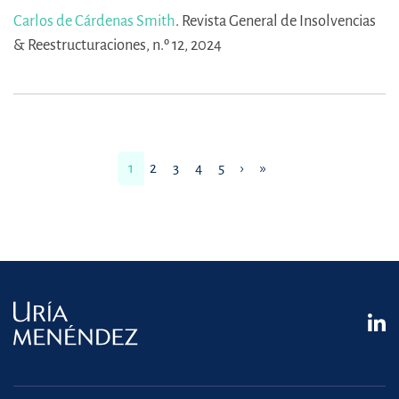
Carlos de Cárdenas Smith
.
Revista General de Insolvencias
& Reestructuraciones, n.º 12, 2024
1
2
3
4
5
›
»