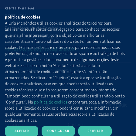
SUCURSAL EM
PORTUGAL
política de cookies
A Uría Menéndez utiliza cookies analíticas de terceiros para
Praça Marquês de Pombal,12
analisar os seus hábitos de navegação e para conhecer as secções
que mais lhe interessam, com o objetivo de melhorar as
1250-162 Lisboa (Portugal)
características e funcionalidades do website. Também utilizamos
cookies técnicas próprias e de terceiros para recordarmos as suas
+351 21 030 86 00
lisboa@uria.com
preferências, atenuar o risco associado ao spam e ao tráfego de bots
e permitir a gestão e o funcionamento de algumas secções deste
website. Se clicar no botão “Aceitar”, estará a aceitar o
Uría Menéndez Abogados, S.L.P. | NIPC PT980226511
armazenamento de cookies analíticas, que só então serão
armazenadas. Se clicar em “Rejeitar”, estará a opor-se à utilização
Mapa web
Política de cookies
de cookies analíticas, caso em que apenas serão utilizadas as
cookies técnicas, que não requerem consentimento informado.
Política de privacidade
Proteção contra
phishing
Também pode configurar a utilização de cookies utilizando o botão
“Configurar”. Na
política de cookies
encontrará toda a informação
Política de Segurança da
Condições gerais de contratação
sobre a utilização de cookies e poderá consultar e modificar, em
Informação
qualquer momento, as suas preferências sobre a utilização de
cookies analíticas.
Nota legal
Contacto
ACEITAR
CONFIGURAR
REJEITAR
Imprensa