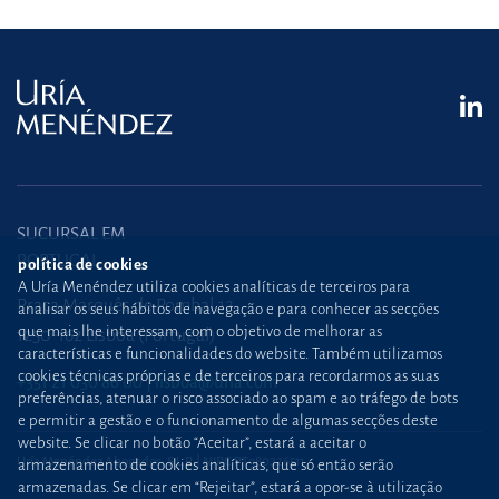
SUCURSAL EM
PORTUGAL
política de cookies
A Uría Menéndez utiliza cookies analíticas de terceiros para
Praça Marquês de Pombal,12
analisar os seus hábitos de navegação e para conhecer as secções
que mais lhe interessam, com o objetivo de melhorar as
1250-162 Lisboa (Portugal)
características e funcionalidades do website. Também utilizamos
cookies técnicas próprias e de terceiros para recordarmos as suas
+351 21 030 86 00
lisboa@uria.com
preferências, atenuar o risco associado ao spam e ao tráfego de bots
e permitir a gestão e o funcionamento de algumas secções deste
website. Se clicar no botão “Aceitar”, estará a aceitar o
Uría Menéndez Abogados, S.L.P. | NIPC PT980226511
armazenamento de cookies analíticas, que só então serão
armazenadas. Se clicar em “Rejeitar”, estará a opor-se à utilização