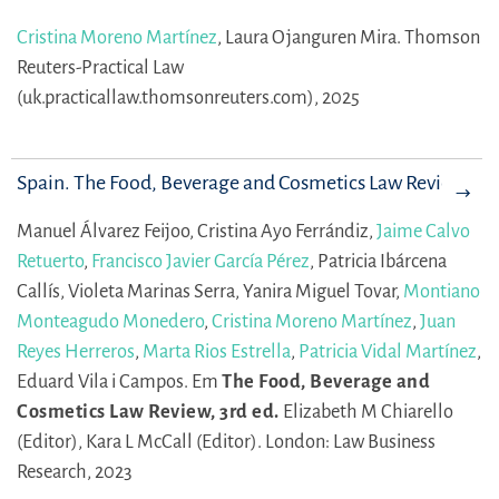
Cristina Moreno Martínez
,
Laura Ojanguren Mira.
Thomson
Reuters-Practical Law
(uk.practicallaw.thomsonreuters.com), 2025
Spain. The Food, Beverage and Cosmetics Law Review
Manuel Álvarez Feijoo,
Cristina Ayo Ferrándiz,
Jaime Calvo
Retuerto
,
Francisco Javier García Pérez
,
Patricia Ibárcena
Callís,
Violeta Marinas Serra,
Yanira Miguel Tovar,
Montiano
Monteagudo Monedero
,
Cristina Moreno Martínez
,
Juan
Reyes Herreros
,
Marta Rios Estrella
,
Patricia Vidal Martínez
,
Eduard Vila i Campos.
Em
The Food, Beverage and
Cosmetics Law Review, 3rd ed.
Elizabeth M Chiarello
(Editor),
Kara L McCall (Editor).
London: Law Business
Research, 2023