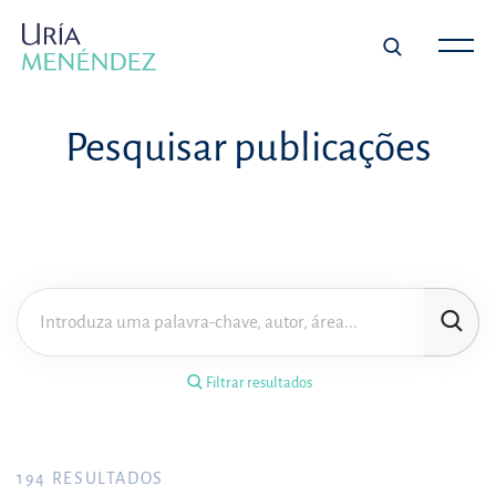
×
Filtrar resultados
Pesquisar publicações
Tipo de publicação
Matéria
Área de prática
Filtrar resultados
Ano
FILTRAR RESULTADOS
194
RESULTADOS