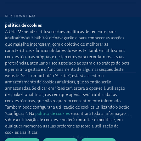
SUCURSAL EM
PORTUGAL
política de cookies
A Uría Menéndez utiliza cookies analíticas de terceiros para
Praça Marquês de Pombal,12
analisar os seus hábitos de navegação e para conhecer as secções
que mais lhe interessam, com o objetivo de melhorar as
1250-162 Lisboa (Portugal)
características e funcionalidades do website. Também utilizamos
cookies técnicas próprias e de terceiros para recordarmos as suas
+351 21 030 86 00
lisboa@uria.com
preferências, atenuar o risco associado ao spam e ao tráfego de bots
e permitir a gestão e o funcionamento de algumas secções deste
website. Se clicar no botão “Aceitar”, estará a aceitar o
Uría Menéndez Abogados, S.L.P. | NIPC PT980226511
armazenamento de cookies analíticas, que só então serão
armazenadas. Se clicar em “Rejeitar”, estará a opor-se à utilização
Mapa web
Política de cookies
de cookies analíticas, caso em que apenas serão utilizadas as
cookies técnicas, que não requerem consentimento informado.
Política de privacidade
Proteção contra
phishing
Também pode configurar a utilização de cookies utilizando o botão
“Configurar”. Na
política de cookies
encontrará toda a informação
Política de Segurança da
Condições gerais de contratação
sobre a utilização de cookies e poderá consultar e modificar, em
Informação
qualquer momento, as suas preferências sobre a utilização de
cookies analíticas.
Nota legal
Contacto