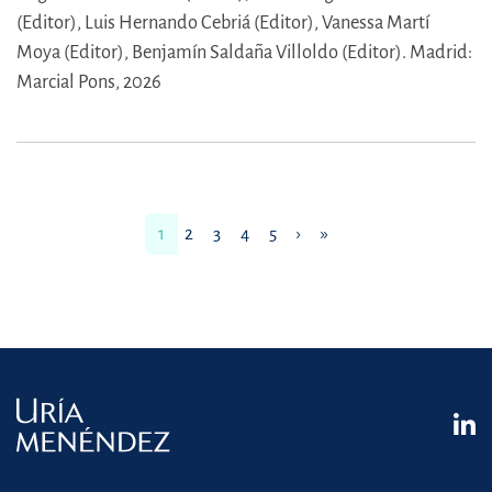
(Editor),
Luis Hernando Cebriá (Editor),
Vanessa Martí
Moya (Editor),
Benjamín Saldaña Villoldo (Editor).
Madrid:
Marcial Pons, 2026
1
2
3
4
5
›
»