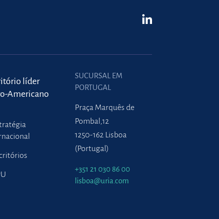
SUCURSAL EM
itório líder
PORTUGAL
ro-Americano
Praça Marquês de
Pombal,12
tratégia
1250-162 Lisboa
rnacional
(Portugal)
critórios
+351 21 030 86 00
PU
lisboa@uria.com