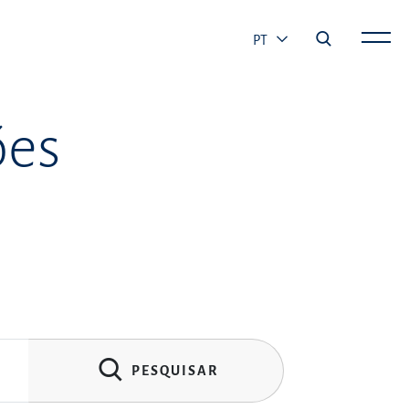
PT
ões
PESQUISAR