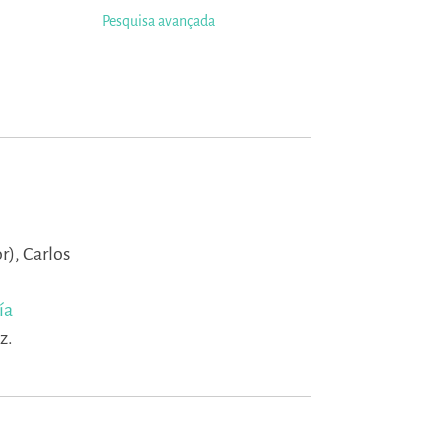
Pesquisa avançada
r),
Carlos
ía
z.