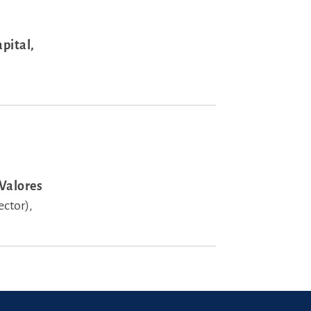
pital,
 Valores
ector),