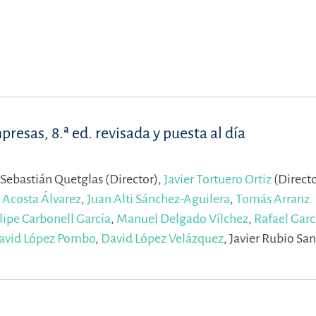
esas, 8.ª ed. revisada y puesta al día
 Sebastián Quetglas (Director),
Javier Tortuero Ortiz
(Directo
 Acosta Álvarez
,
Juan Alti Sánchez-Aguilera
,
Tomás Arranz
lipe Carbonell García
,
Manuel Delgado Vílchez
,
Rafael Garc
avid López Pombo
,
David López Velázquez
,
Javier Rubio San