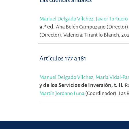
Las cuentas anuales
Manuel Delgado Vílchez
,
Javier Tortuero
9.ª ed.
Ana Belén Campuzano (Director)
(Director).
Valencia: Tirant lo Blanch, 20
Artículos 177 a 181
Manuel Delgado Vílchez
,
María Vidal-Par
y de los Servicios de Inversión, t. II.
Ra
Martín Jordano Luna
(Coordinador).
Las 