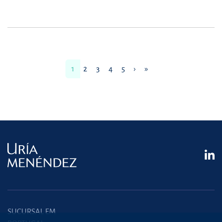
1
2
3
4
5
›
»
SUCURSAL EM