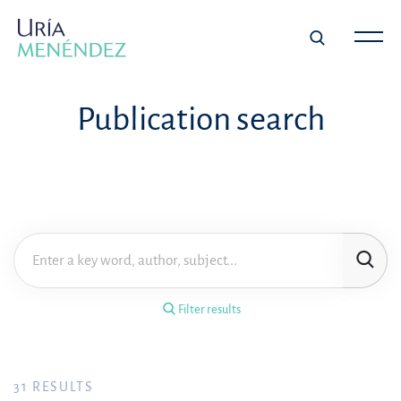
×
Filter results
Publication search
Publication
Topic
Practice area
Filter results
Year
FILTER RESULTS
31
RESULTS