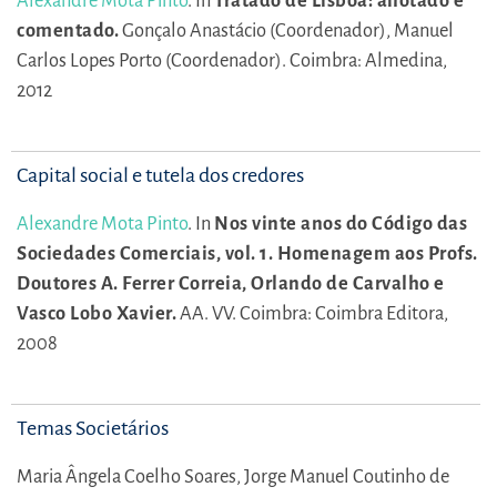
Alexandre Mota Pinto
.
In
Tratado de Lisboa: anotado e
comentado.
Gonçalo Anastácio (Coordenador),
Manuel
Carlos Lopes Porto (Coordenador).
Coimbra: Almedina,
2012
Capital social e tutela dos credores
Alexandre Mota Pinto
.
In
Nos vinte anos do Código das
Sociedades Comerciais, vol. 1. Homenagem aos Profs.
Doutores A. Ferrer Correia, Orlando de Carvalho e
Vasco Lobo Xavier.
AA. VV.
Coimbra: Coimbra Editora,
2008
Temas Societários
Maria Ângela Coelho Soares,
Jorge Manuel Coutinho de