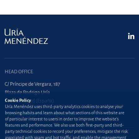
HEAD OFFICE
C/ Príncipe de Vergara, 187
Plaza de Rodrigo Uría
28002 Madrid (España)
Cookie Policy
Uría Menéndez uses third-party analytics cookies to analyse your
browsing habits and learn about what sections of this website are
+34 915 860 400
madrid@uria.com
of particular interest to users in order to improve the website’s
features and performance. We also use both first-party and third-
party technical cookies to record your preferences, mitigate the risk
Uría Menéndez Abogados, S.L.P. | Registro Mercantil de Madrid, Tomo 24490 del
associated with spam and bot traffic, and enable the management