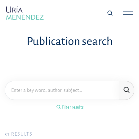
×
Filter results
Publication search
Publication
Topic
Practice area
Filter results
Year
FILTER RESULTS
31
RESULTS