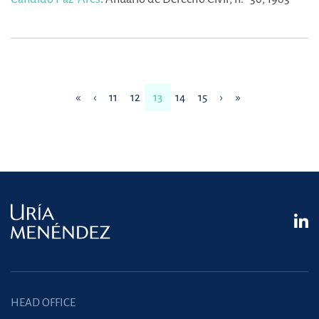
«
‹
11
12
13
14
15
›
»
HEAD OFFICE