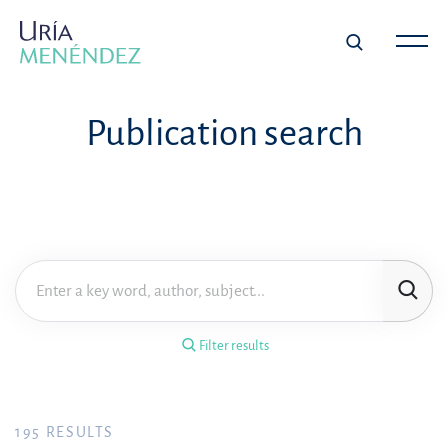
×
Filter results
Publication search
Publication
Topic
Practice area
Filter results
Year
FILTER RESULTS
195
RESULTS