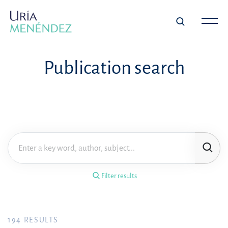
×
Filter results
Publication search
Publication
Topic
Practice area
Filter results
Year
FILTER RESULTS
194
RESULTS