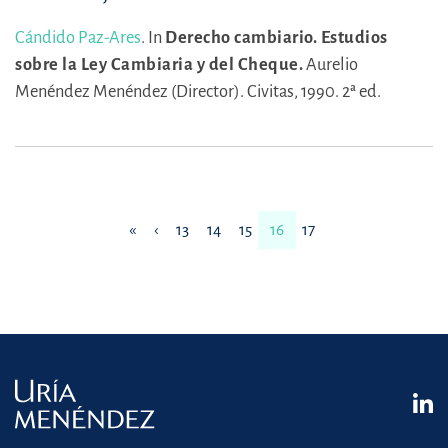
Cándido Paz-Ares
.
In
Derecho cambiario. Estudios
sobre la Ley Cambiaria y del Cheque.
Aurelio
Menéndez Menéndez (Director).
Civitas, 1990. 2ª ed.
«
‹
13
14
15
16
17