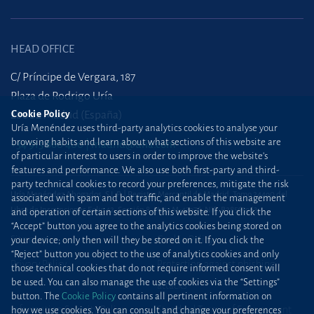
HEAD OFFICE
C/ Príncipe de Vergara, 187
Plaza de Rodrigo Uría
28002 Madrid (España)
Cookie Policy
Uría Menéndez uses third-party analytics cookies to analyse your
browsing habits and learn about what sections of this website are
+34 915 860 400
madrid@uria.com
of particular interest to users in order to improve the website’s
features and performance. We also use both first-party and third-
party technical cookies to record your preferences, mitigate the risk
Uría Menéndez Abogados, S.L.P. | Registro Mercantil de Madrid, Tomo 24490 del
associated with spam and bot traffic, and enable the management
Libro de Inscripciones Folio 42, Sección 8, Hoja M-43976. NIF: B28563963
and operation of certain sections of this website. If you click the
“Accept” button you agree to the analytics cookies being stored on
Site map
Cookie Policy
your device; only then will they be stored on it. If you click the
“Reject” button you object to the use of analytics cookies and only
Privacy Policy
Protection against phishing
those technical cookies that do not require informed consent will
be used. You can also manage the use of cookies via the “Settings”
attacks
button. The
Cookie Policy
contains all pertinent information on
Information Security Policy
Standard Terms of Engagement
how we use cookies. You can consult and change your preferences