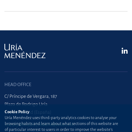
HEAD OFFICE
C/ Príncipe de Vergara, 187
Plaza de Rodrigo Uría
28002 Madrid (España)
Cookie Policy
Uría Menéndez uses third-party analytics cookies to analyse your
browsing habits and learn about what sections of this website are
+34 915 860 400
madrid@uria.com
of particular interest to users in order to improve the website’s