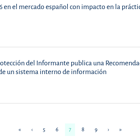
 en el mercado español con impacto en la prácti
rotección del Informante publica una Recomenda
de un sistema interno de información
«
‹
5
6
7
8
9
›
»