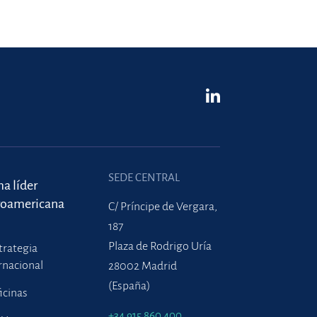
SEDE CENTRAL
ma líder
roamericana
C/ Príncipe de Vergara,
187
Plaza de Rodrigo Uría
trategia
rnacional
28002 Madrid
(España)
icinas
+34 915 860 400