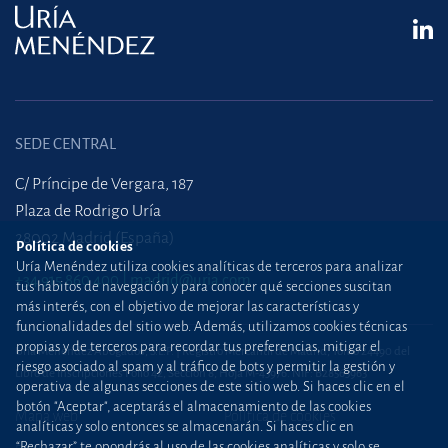
SEDE CENTRAL
C/ Príncipe de Vergara, 187
Plaza de Rodrigo Uría
28002 Madrid (España)
Política de cookies
Uría Menéndez utiliza cookies analíticas de terceros para analizar
+34 915 860 400
madrid@uria.com
tus hábitos de navegación y para conocer qué secciones suscitan
más interés, con el objetivo de mejorar las características y
funcionalidades del sitio web. Además, utilizamos cookies técnicas
propias y de terceros para recordar tus preferencias, mitigar el
Uría Menéndez Abogados, S.L.P. | Registro Mercantil de Madrid, Tomo 24490 del
riesgo asociado al spam y al tráfico de bots y permitir la gestión y
Libro de Inscripciones Folio 42, Sección 8, Hoja M-43976. NIF: B28563963
operativa de algunas secciones de este sitio web. Si haces clic en el
botón "Aceptar", aceptarás el almacenamiento de las cookies
Mapa web
Política de cookies
analíticas y solo entonces se almacenarán. Si haces clic en
“Rechazar” te opondrás al uso de las cookies analíticas y solo se