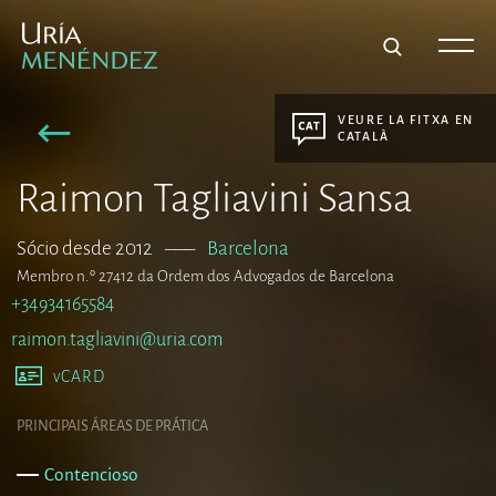
VEURE LA FITXA EN
CATALÀ
Raimon Tagliavini Sansa
Sócio desde 2012
–––
Barcelona
Membro n.º 27412 da Ordem dos Advogados de Barcelona
+34934165584
raimon.tagliavini@uria.com
vCARD
PRINCIPAIS ÁREAS DE PRÁTICA
Contencioso