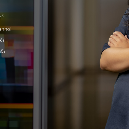
AS
anhol
lês
nês