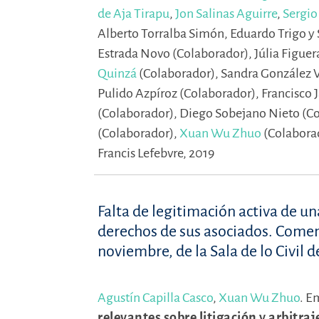
de Aja Tirapu
,
Jon Salinas Aguirre
,
Sergi
Alberto Torralba Simón,
Eduardo Trigo y 
Estrada Novo (Colaborador),
Júlia Figue
Quinzá
(Colaborador),
Sandra González V
Pulido Azpíroz (Colaborador),
Francisco 
(Colaborador),
Diego Sobejano Nieto (C
(Colaborador),
Xuan Wu Zhuo
(Colabora
Francis Lefebvre, 2019
Falta de legitimación activa de u
derechos de sus asociados. Comen
noviembre, de la Sala de lo Civil 
Agustín Capilla Casco
,
Xuan Wu Zhuo
.
E
relevantes sobre litigación y arbitra