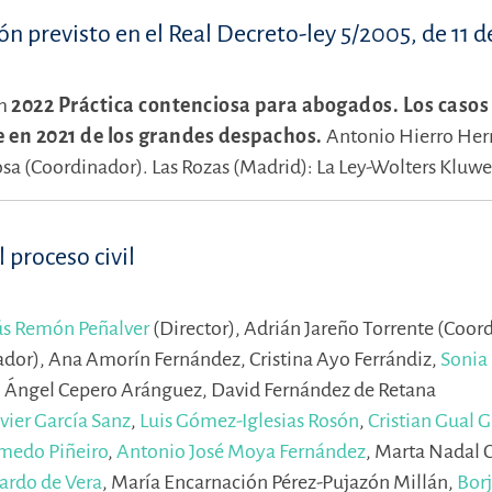
ón previsto en el Real Decreto-ley 5/2005, de 11 
m
2022 Práctica contenciosa para abogados. Los caso
je en 2021 de los grandes despachos.
Antonio Hierro Her
sa (Coordinador).
Las Rozas (Madrid): La Ley-Wolters Kluwe
 proceso civil
ús Remón Peñalver
(Director),
Adrián Jareño Torrente (Coor
ador),
Ana Amorín Fernández,
Cristina Ayo Ferrándiz,
Sonia
 Ángel Cepero Aránguez,
David Fernández de Retana
vier García Sanz
,
Luis Gómez-Iglesias Rosón
,
Cristian Gual 
medo Piñeiro
,
Antonio José Moya Fernández
,
Marta Nadal C
ardo de Vera
,
María Encarnación Pérez-Pujazón Millán,
Borj