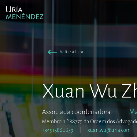
Voltar à lista
Xuan Wu Z
Associada coordenadora
–––
Ma
Membro n.º 88779 da Ordem dos Advogad
+34915860639
xuan.wu@uria.com