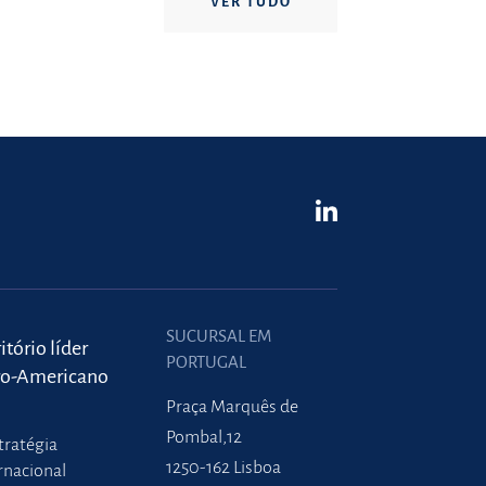
VER TUDO
SUCURSAL EM
itório líder
PORTUGAL
ro-Americano
Praça Marquês de
Pombal,12
tratégia
1250-162 Lisboa
rnacional