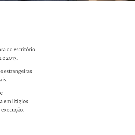
a do escritório
 e 2013.
 e estrangeiras
ais.
de
a em litígios
e execução.