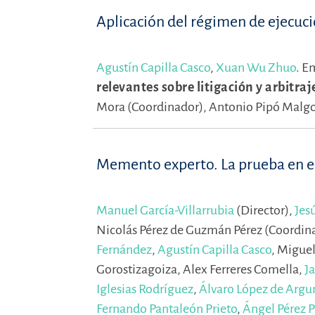
Aplicación del régimen de ejecuci
Agustín Capilla Casco
,
Xuan Wu Zhuo
.
E
relevantes sobre litigación y arbitra
Mora (Coordinador),
Antonio Pipó Malgo
Memento experto. La prueba en el
Manuel García-Villarrubia
(Director),
Jes
Nicolás Pérez de Guzmán Pérez (Coordin
Fernández
,
Agustín Capilla Casco
,
Miguel
Gorostizagoiza,
Alex Ferreres Comella,
Ja
Iglesias Rodríguez
,
Álvaro López de Argu
Fernando Pantaleón Prieto
,
Ángel Pérez P