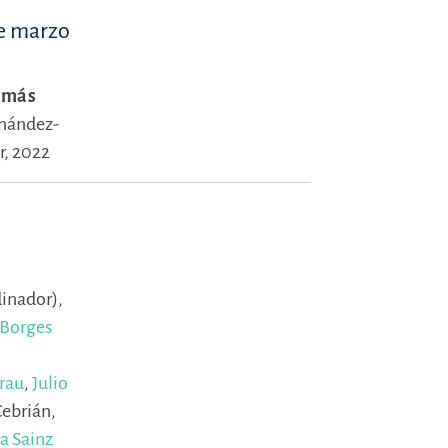
de marzo
s más
nández-
r, 2022
dinador),
 Borges
Grau
,
Julio
ebrián,
a Sainz