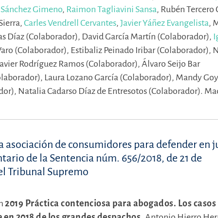
o Sánchez Gimeno
,
Raimon Tagliavini Sansa
,
Rubén Tercero C
Sierra,
Carles Vendrell Cervantes
,
Javier Yáñez Evangelista
,
M
ras Díaz (Colaborador),
David García Martín (Colaborador),
I
aro (Colaborador),
Estibaliz Peinado Iribar (Colaborador),
N
Javier Rodríguez Ramos (Colaborador),
Álvaro Seijo Bar
olaborador),
Laura Lozano García (Colaborador),
Mandy Goyo
dor),
Natalia Cadarso Díaz de Entresotos (Colaborador).
Mad
na asociación de consumidores para defender en ju
tario de la Sentencia núm. 656/2018, de 21 de
del Tribunal Supremo
m
2019 Práctica contenciosa para abogados. Los casos
je en 2018 de los grandes despachos.
Antonio Hierro He