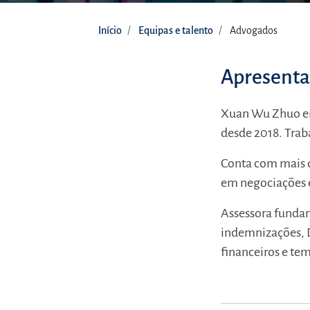
Início
Equipas e talento
Advogados
Apresent
Xuan Wu Zhuo en
desde 2018. Trab
Conta com mais d
em negociações e
Assessora fundam
indemnizações, Di
financeiros e te