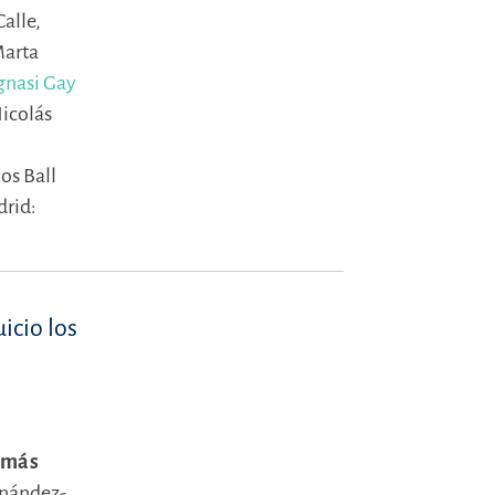
alle,
arta
gnasi Gay
icolás
s Ball
rid:
icio los
 más
rnández-