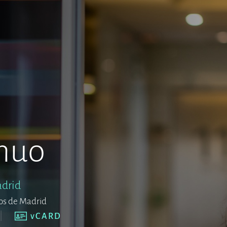
huo
drid
os de Madrid
vCARD