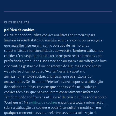
SUCURSAL EM
PORTUGAL
política de cookies
A Uría Menéndez utiliza cookies analíticas de terceiros para
Praça Marquês de Pombal,12
analisar os seus hábitos de navegação e para conhecer as secções
que mais lhe interessam, com o objetivo de melhorar as
1250-162 Lisboa (Portugal)
características e funcionalidades do website. Também utilizamos
cookies técnicas próprias e de terceiros para recordarmos as suas
+351 21 030 86 00
lisboa@uria.com
preferências, atenuar o risco associado ao spam e ao tráfego de bots
e permitir a gestão e o funcionamento de algumas secções deste
website. Se clicar no botão “Aceitar”, estará a aceitar o
Uría Menéndez Abogados, S.L.P. | NIPC PT980226511
armazenamento de cookies analíticas, que só então serão
armazenadas. Se clicar em “Rejeitar”, estará a opor-se à utilização
Mapa web
Política de cookies
de cookies analíticas, caso em que apenas serão utilizadas as
cookies técnicas, que não requerem consentimento informado.
Política de privacidade
Proteção contra
phishing
Também pode configurar a utilização de cookies utilizando o botão
“Configurar”. Na
política de cookies
encontrará toda a informação
Política de Segurança da
Condições gerais de contratação
sobre a utilização de cookies e poderá consultar e modificar, em
Informação
qualquer momento, as suas preferências sobre a utilização de