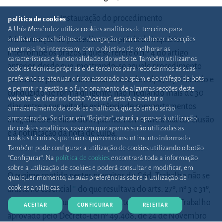
Instauração do procedimento
política de cookies
A Uría Menéndez utiliza cookies analíticas de terceiros para
A instauração do procedimento prévio de inquérito
analisar os seus hábitos de navegação e para conhecer as secções
que mais lhe interessam, com o objetivo de melhorar as
interrompe os prazos a que se refere o n.º 4 do artigo
características e funcionalidades do website. Também utilizamos
anterior, desde que, mostrando-se aquele procedimento
cookies técnicas próprias e de terceiros para recordarmos as suas
preferências, atenuar o risco associado ao spam e ao tráfego de bots
necessário para fundamentar a nota de culpa, seja iniciado e
e permitir a gestão e o funcionamento de algumas secções deste
conduzido de forma diligente, não mediando mais de 30
website. Se clicar no botão “Aceitar”, estará a aceitar o
dias entre a suspeita de existência de comportamentos
armazenamento de cookies analíticas, que só então serão
armazenadas. Se clicar em “Rejeitar”, estará a opor-se à utilização
irregulares e o início do inquérito, nem entre a sua conclusão
de cookies analíticas, caso em que apenas serão utilizadas as
e a notificação da nota de culpa.
cookies técnicas, que não requerem consentimento informado.
Também pode configurar a utilização de cookies utilizando o botão
“Configurar”. Na
política de cookies
encontrará toda a informação
sobre a utilização de cookies e poderá consultar e modificar, em
O regime contido nestes preceitos do Cód. Trabalho não se
qualquer momento, as suas preferências sobre a utilização de
cookies analíticas.
afasta no essencial
do que resultava do arts. 27º, nº 3 e 31º,
[17]
nº 1 do Regime Jurídico do Contrato Individual de Trabalho
ACEITAR
CONFIGURAR
REJEITAR
aprovado pelo Decreto-Lei nº 49.408, de 24 de Novembro