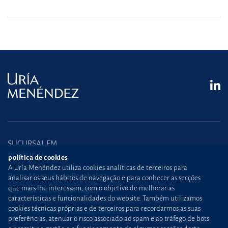
SUCURSAL EM
PORTUGAL
política de cookies
A Uría Menéndez utiliza cookies analíticas de terceiros para
Praça Marquês de Pombal,12
analisar os seus hábitos de navegação e para conhecer as secções
que mais lhe interessam, com o objetivo de melhorar as
1250-162 Lisboa (Portugal)
características e funcionalidades do website. Também utilizamos
cookies técnicas próprias e de terceiros para recordarmos as suas
+351 21 030 86 00
lisboa@uria.com
preferências, atenuar o risco associado ao spam e ao tráfego de bots