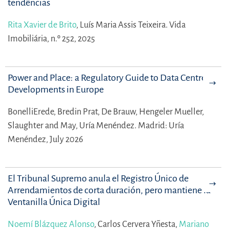
tendências
Rita Xavier de Brito
,
Luís Maria Assis Teixeira.
Vida
Imobiliária, n.º 252, 2025
Power and Place: a Regulatory Guide to Data Centre
Developments in Europe
BonelliErede,
Bredin Prat,
De Brauw,
Hengeler Mueller,
Slaughter and May,
Uría Menéndez.
Madrid: Uría
Menéndez, July 2026
El Tribunal Supremo anula el Registro Único de
Arrendamientos de corta duración, pero mantiene la
Ventanilla Única Digital
Noemí Blázquez Alonso
,
Carlos Cervera Yñesta,
Mariano