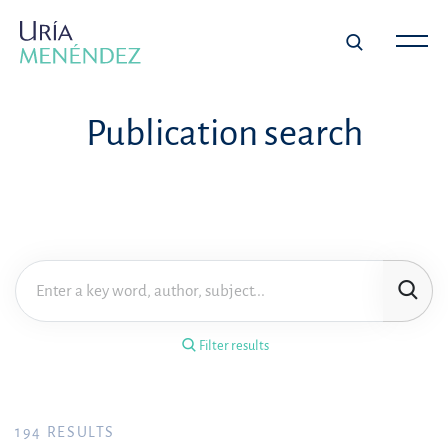
×
Filter results
Publication search
Publication
Topic
Practice area
Filter results
Year
FILTER RESULTS
194
RESULTS