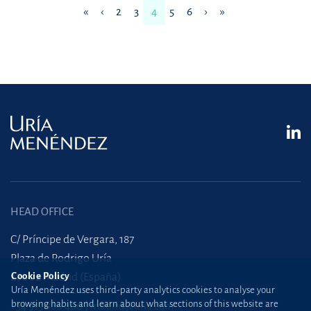
«
‹
2
3
4
5
6
›
»
HEAD OFFICE
C/ Príncipe de Vergara, 187
Plaza de Rodrigo Uría
28002 Madrid (España)
Cookie Policy
Uría Menéndez uses third-party analytics cookies to analyse your
browsing habits and learn about what sections of this website are
+34 915 860 400
madrid@uria.com