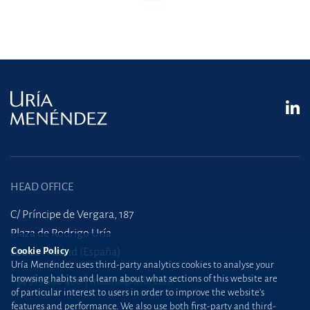
HEAD OFFICE
C/ Príncipe de Vergara, 187
Plaza de Rodrigo Uría
28002 Madrid (España)
Cookie Policy
Uría Menéndez uses third-party analytics cookies to analyse your
browsing habits and learn about what sections of this website are
+34 915 860 400
madrid@uria.com
of particular interest to users in order to improve the website’s
features and performance. We also use both first-party and third-