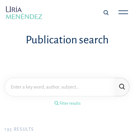
×
Filter results
Publication search
Publication
Topic
Practice area
Filter results
Year
FILTER RESULTS
195
RESULTS