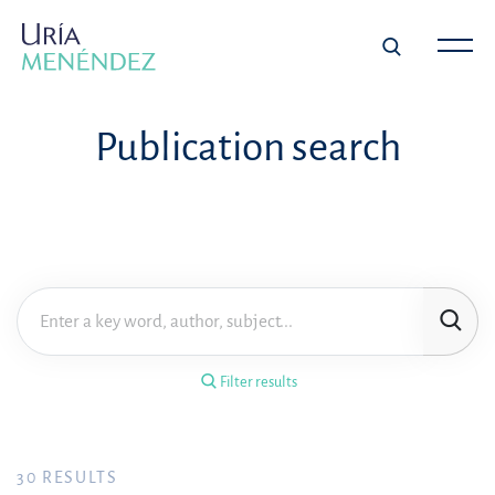
×
Filter results
Publication search
Publication
Topic
Practice area
Filter results
Year
FILTER RESULTS
30
RESULTS