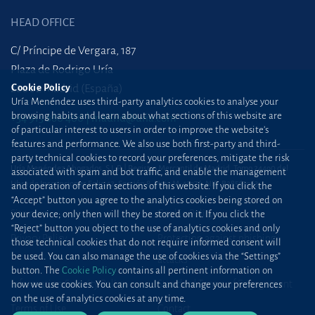
HEAD OFFICE
C/ Príncipe de Vergara, 187
Plaza de Rodrigo Uría
28002 Madrid (España)
Cookie Policy
Uría Menéndez uses third-party analytics cookies to analyse your
browsing habits and learn about what sections of this website are
+34 915 860 400
madrid@uria.com
of particular interest to users in order to improve the website’s
features and performance. We also use both first-party and third-
party technical cookies to record your preferences, mitigate the risk
Uría Menéndez Abogados, S.L.P. | Registro Mercantil de Madrid, Tomo 24490 del
associated with spam and bot traffic, and enable the management
Libro de Inscripciones Folio 42, Sección 8, Hoja M-43976. NIF: B28563963
and operation of certain sections of this website. If you click the
“Accept” button you agree to the analytics cookies being stored on
Site map
Cookie Policy
your device; only then will they be stored on it. If you click the
“Reject” button you object to the use of analytics cookies and only
Privacy Policy
Protection against phishing
those technical cookies that do not require informed consent will
be used. You can also manage the use of cookies via the “Settings”
attacks
button. The
Cookie Policy
contains all pertinent information on
Information Security Policy
Standard Terms of Engagement
how we use cookies. You can consult and change your preferences
on the use of analytics cookies at any time.
Terms of Use
Contact