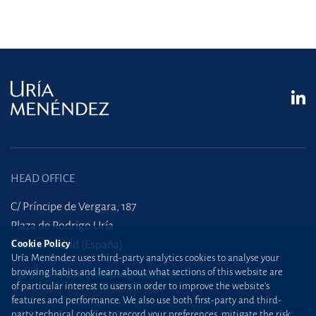
HEAD OFFICE
C/ Príncipe de Vergara, 187
Plaza de Rodrigo Uría
28002 Madrid (España)
Cookie Policy
Uría Menéndez uses third-party analytics cookies to analyse your
browsing habits and learn about what sections of this website are
+34 915 860 400
madrid@uria.com
of particular interest to users in order to improve the website’s
features and performance. We also use both first-party and third-
party technical cookies to record your preferences, mitigate the risk