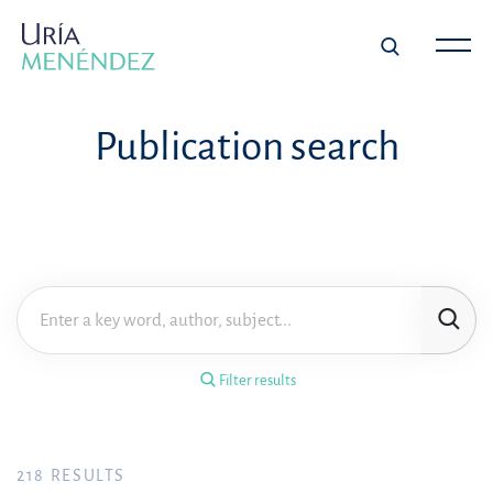
×
Filter results
Publication search
Publication
Topic
Practice area
Filter results
Year
FILTER RESULTS
218
RESULTS