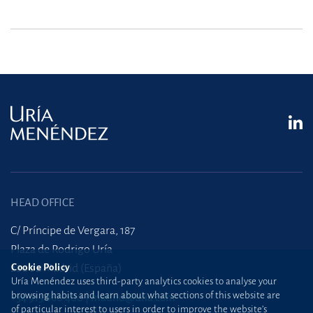
HEAD OFFICE
C/ Príncipe de Vergara, 187
Plaza de Rodrigo Uría
28002 Madrid (España)
Cookie Policy
Uría Menéndez uses third-party analytics cookies to analyse your
browsing habits and learn about what sections of this website are
+34 915 860 400
madrid@uria.com
of particular interest to users in order to improve the website’s