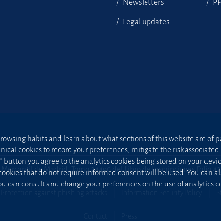
Newsletters
P
Legal updates
owsing habits and learn about what sections of this website are of par
hnical cookies to record your preferences, mitigate the risk associa
t” button you agree to the analytics cookies being stored on your device;
 Mercantil de Madrid, Tomo 24490 del Libro de Inscripciones Folio 4
 cookies that do not require informed consent will be used. You can a
u can consult and change your preferences on the use of analytics co
Protection against phishing attacks
Information Security Policy
S
Contact
Press