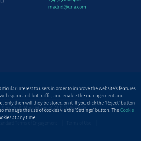
PU
madrid@uria.com
ticular interest to users in order to improve the website’s features
ted with spam and bot traffic, and enable the management and
 only then will they be stored on it. If you click the “Reject” button
2, Sección 8, Hoja M-43976. NIF: B28563963
lso manage the use of cookies via the “Settings” button. The
Cookie
okies at any time.
tandard Terms of Engagement
Terms of Use