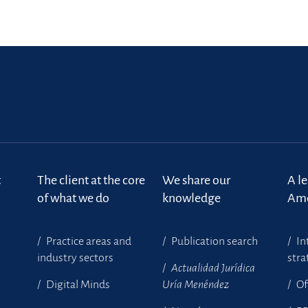
t
The client at the core
We share our
A l
of what we do
knowledge
Ame
Practice areas and
Publication search
In
industry sectors
stra
Actualidad Jurídica
Digital Minds
Uría Menéndez
Of