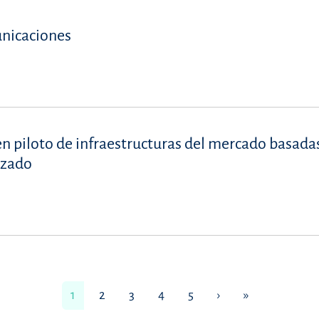
unicaciones
 piloto de infraestructuras del mercado basadas
izado
1
2
3
4
5
›
»