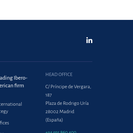
HEAD OFFICE
eading Ibero-
rican firm
C/ Príncipe de Vergara,
187
Plaza de Rodrigo Uría
ternational
tegy
28002 Madrid
(España)
fices
+34 915 860 400