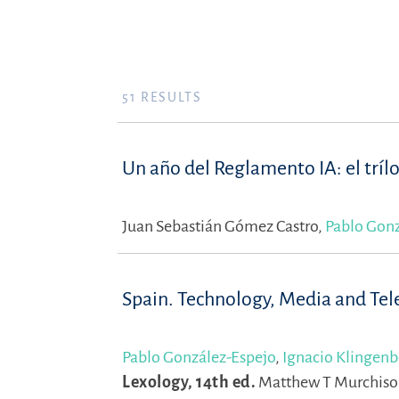
51
RESULTS
Un año del Reglamento IA: el tríl
Juan Sebastián Gómez Castro,
Pablo Gonz
Spain. Technology, Media and T
Pablo González-Espejo
,
Ignacio Klingenb
Lexology, 14th ed.
Matthew T Murchison