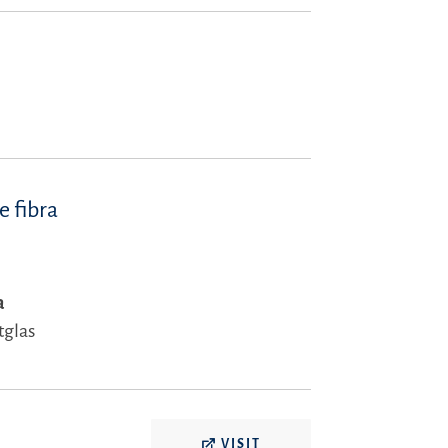
e fibra
a
tglas
VISIT