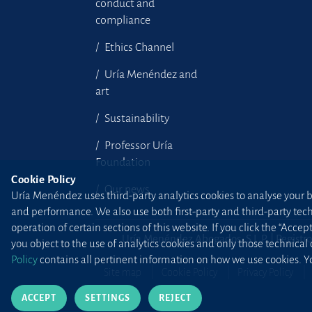
conduct and
compliance
Ethics Channel
Uría Menéndez and
art
Sustainability
Professor Uría
Foundation
Cookie Policy
Our news
Uría Menéndez uses third-party analytics cookies to analyse your br
and performance. We also use both first-party and third-party tec
operation of certain sections of this website. If you click the “Accep
Uría Menéndez Abogados, S.L.P. | Registro
you object to the use of analytics cookies and only those technical
Policy
contains all pertinent information on how we use cookies. Yo
Site map
Cookie Policy
Privacy Policy
ACCEPT
SETTINGS
REJECT