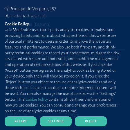
C/ Príncipe de Vergara, 187
Plaza de Rodrigo Uría
28002 Madrid (España)
Cookie Policy
Uría Menéndez uses third-party analytics cookies to analyse your
browsing habits and learn about what sections of this website are
+34 915 860 400
madrid@uria.com
of particular interest to users in order to improve the website’s
features and performance. We also use both first-party and third-
party technical cookies to record your preferences, mitigate the risk
Uría Menéndez Abogados, S.L.P. | Registro Mercantil de Madrid, Tomo 24490 del
associated with spam and bot traffic, and enable the management
Libro de Inscripciones Folio 42, Sección 8, Hoja M-43976. NIF: B28563963
and operation of certain sections of this website. If you click the
“Accept” button you agree to the analytics cookies being stored on
Site map
Cookie Policy
your device; only then will they be stored on it. If you click the
“Reject” button you object to the use of analytics cookies and only
Privacy Policy
Protection against phishing
those technical cookies that do not require informed consent will
be used. You can also manage the use of cookies via the “Settings”
attacks
button. The
Cookie Policy
contains all pertinent information on
Information Security Policy
Standard Terms of Engagement
how we use cookies. You can consult and change your preferences
on the use of analytics cookies at any time.
Terms of Use
Contact
ACCEPT
SETTINGS
REJECT
Press