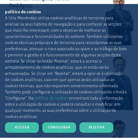
Rodríguez
política de cookies
SÓCIO DESDE 2000
MADRID
A Uría Menéndez utiliza cookies analíticas de terceiros para
analisar os seus hábitos de navegação e para conhecer as secções
que mais lhe interessam, com o objetivo de melhorar as
características e funcionalidades do website. Também utilizamos
cookies técnicas próprias e de terceiros para recordarmos as suas
preferências, atenuar o risco associado ao spam e ao tráfego de bots
e permitir a gestão e o funcionamento de algumas secções deste
website. Se clicar no botão “Aceitar”, estará a aceitar o
Javier Ruiz-Cámara Bayo
armazenamento de cookies analíticas, que só então serão
SÓCIO DESDE 2014
MADRID
armazenadas. Se clicar em “Rejeitar”, estará a opor-se à utilização
de cookies analíticas, caso em que apenas serão utilizadas as
cookies técnicas, que não requerem consentimento informado.
Também pode configurar a utilização de cookies utilizando o botão
“Configurar”. Na
política de cookies
encontrará toda a informação
sobre a utilização de cookies e poderá consultar e modificar, em
qualquer momento, as suas preferências sobre a utilização de
cookies analíticas.
Domingos Salgado
ACEITAR
CONFIGURAR
REJEITAR
ASSOCIADO PRINCIPAL
LISBOA